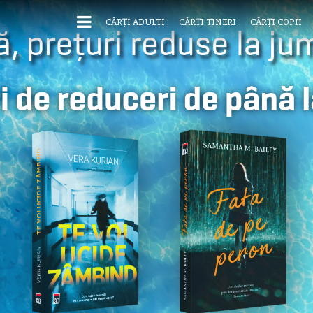
CĂRȚI ADULTI
CĂRȚI TINERI
CĂRȚI COPII