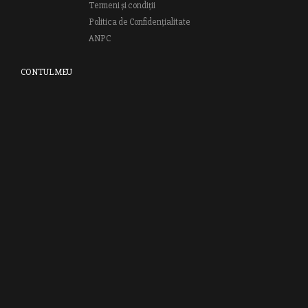
Termeni și condiții
Politica de Confidențialitate
ANPC
CONTUL MEU
Autentifică-te
Creează cont
Clubul RAO
GRUPUL EDITORIAL RAO
Bd.Regiei 6B, et. 4 , Bloc nr. 2,
Sector 6
București, 013233
CUI: RO6841606
J40 / 24806 / 1994
Vă invităm să descoperiţi lumea cărţilor RAO, amintindu-vă totodată