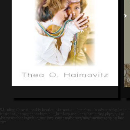
Warning
: Cannot modify header information - headers already sent by (output
started at /home/raobooks/public_html/wp-includes/formatting.php:5771) in
/home/raobooks/public_html/wp-content/themes/rao/functions.php
on line
1217