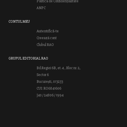
Politica de Confidențialitate
ANPC
CONTUL MEU
Autentifică-te
Creează cont
Clubul RAO
GRUPUL EDITORIAL RAO
Bd.Regiei 6B, et. 4 , Bloc nr. 2,
Sector 6
București, 013233
CUI: RO6841606
J40 / 24806 / 1994
Vă invităm să descoperiţi lumea cărţilor RAO, amintindu-vă totodată
că puteţi comanda titlurile preferate on-line sau contactându-ne direct