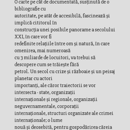
O carte pe cât de documentată, susţinută de o
bibliografie cu
autoritate, pe atât de accesibilă, fascinează şi
implică cititorul în
construcţia unei posibile panorame a secolului
XXI, în care vor fi
redefinite relaţiile între om şi natură, în care
omenirea, mai numeroasă
cu 3 miliarde de locuitori, va trebui să
descopere cum se trăieşte fără
petrol. Un secol cu crize şi războaie şi un peisaj
planetar cu actori
importanţi, ale căror traiectorii se vor
intersecta - state, organizaţii
internaţionale şi regionale, organizaţii
neguvernamentale, corporaţii
internaţionale, structuri organizate ale crimei
internaţionale; o lume
nouă şi deosebită, pentru gospodărirea căreia