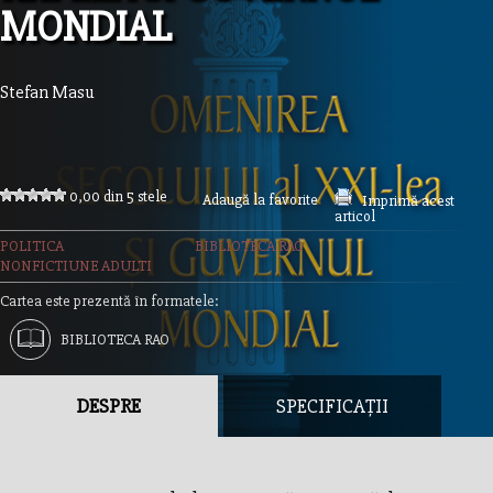
MONDIAL
Stefan Masu
0,00 din 5 stele
Adaugă la favorite
Imprimă acest
articol
POLITICA
BIBLIOTECA RAO
NONFICTIUNE ADULTI
Cartea este prezentă în formatele:
BIBLIOTECA RAO
DESPRE
SPECIFICAȚII