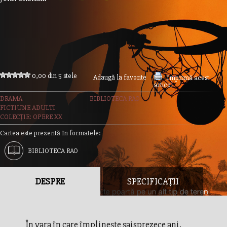
0,00 din 5 stele
Adaugă la favorite
Imprimă acest
articol
DRAMA
BIBLIOTECA RAO
FICTIUNE ADULTI
COLECȚIE: OPERE XX
Cartea este prezentă în formatele:
BIBLIOTECA RAO
DESPRE
SPECIFICAȚII
În vara în care împlinește șaisprezece ani,