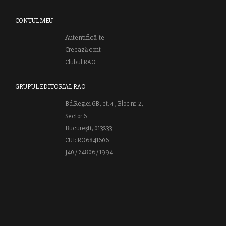
CONTUL MEU
Autentifică-te
Creează cont
Clubul RAO
GRUPUL EDITORIAL RAO
Bd.Regiei 6B, et. 4 , Bloc nr. 2,
Sector 6
București, 013233
CUI: RO6841606
J40 / 24806 / 1994
Vă invităm să descoperiţi lumea cărţilor RAO, amintindu-vă totodată
că puteţi comanda titlurile preferate on-line sau contactându-ne direct
la editură. Vă aşteptăm să vă bucuraţi de ofertele speciale RAO şi vă
urăm lectură plăcută!