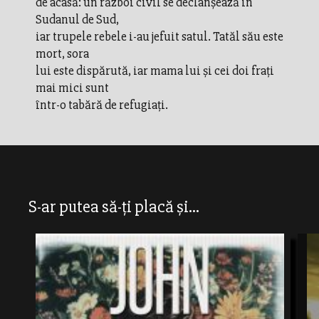
de acasă: un război civil se declanșează în
Sudanul de Sud,
iar trupele rebele i-au jefuit satul. Tatăl său este
mort, sora
lui este dispărută, iar mama lui și cei doi frați
mai mici sunt
într-o tabără de refugiați.
S-ar putea să-ți placă și...