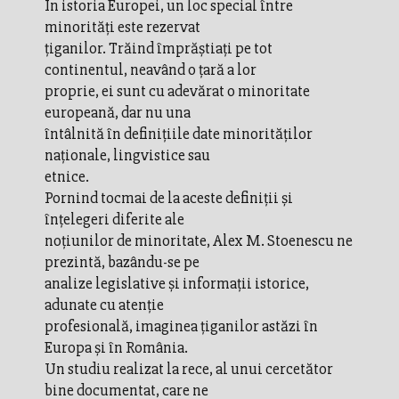
În istoria Europei, un loc special între
minorităţi este rezervat
ţiganilor. Trăind împrăştiaţi pe tot
continentul, neavând o ţară a lor
proprie, ei sunt cu adevărat o minoritate
europeană, dar nu una
întâlnită în definiţiile date minorităţilor
naţionale, lingvistice sau
etnice.
Pornind tocmai de la aceste definiţii şi
înţelegeri diferite ale
noţiunilor de minoritate, Alex M. Stoenescu ne
prezintă, bazându-se pe
analize legislative şi informaţii istorice,
adunate cu atenţie
profesională, imaginea ţiganilor astăzi în
Europa şi în România.
Un studiu realizat la rece, al unui cercetător
bine documentat, care ne