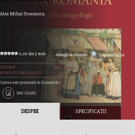
Alex Mihai Stoenescu
0,00 din 5 stele
Adaugă la favorite
Imprimă acest
articol
ISTORIE
RAO CLASS
NONFICTIUNE ADULTI
Cartea este prezentă în formatele:
RAO CLASS
DESPRE
SPECIFICAȚII