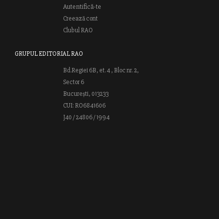
Autentifică-te
Creează cont
Clubul RAO
GRUPUL EDITORIAL RAO
Bd.Regiei 6B, et. 4 , Bloc nr. 2,
Sector 6
București, 013233
CUI: RO6841606
J40 / 24806 / 1994
Vă invităm să descoperiţi lumea cărţilor RAO, amintindu-vă totodată
că puteţi comanda titlurile preferate on-line sau contactându-ne direct
la editură. Vă aşteptăm să vă bucuraţi de ofertele speciale RAO şi vă
urăm lectură plăcută!
Web design by
End Soft Design
| Copyright © 2016 - 2026 Grupul