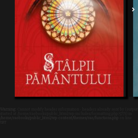
Warning
: Cannot modify header information - headers already sent by (output
started at /home/raobooks/public_html/wp-includes/formatting.php:5771) in
/home/raobooks/public_html/wp-content/themes/rao/functions.php
on line
1217