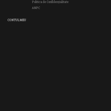
Politica de Confidențialitate
ANPC
CONTUL MEU
Autentifică-te
Creează cont
Clubul RAO
GRUPUL EDITORIAL RAO
Bd.Regiei 6B, et. 4 , Bloc nr. 2,
Sector 6
București, 013233
CUI: RO6841606
J40 / 24806 / 1994
Vă invităm să descoperiţi lumea cărţilor RAO, amintindu-vă totodată
că puteţi comanda titlurile preferate on-line sau contactându-ne direct