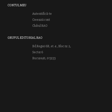
CONTUL MEU
Autentifică-te
Creează cont
Clubul RAO
GRUPUL EDITORIAL RAO
Bd.Regiei 6B, et. 4 , Bloc nr. 2,
Sector 6
București, 013233
CUI: RO6841606
J40 / 24806 / 1994
Vă invităm să descoperiţi lumea cărţilor RAO, amintindu-vă totodată
că puteţi comanda titlurile preferate on-line sau contactându-ne direct
la editură. Vă aşteptăm să vă bucuraţi de ofertele speciale RAO şi vă
urăm lectură plăcută!