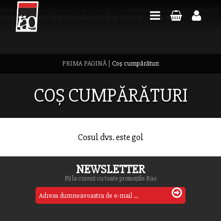
Notice
: Undefined property: stdClass::$ID in
/home/raobooks/public_html/wp-
content/plugins/vshop-ecommerce/vshop-cart.php
on line
1067
PRIMA PAGINĂ
|
Coș cumpărături
COȘ CUMPĂRĂTURI
Cosul dvs. este gol
NEWSLETTER
Fii la curent cu toate promoțiile Rao