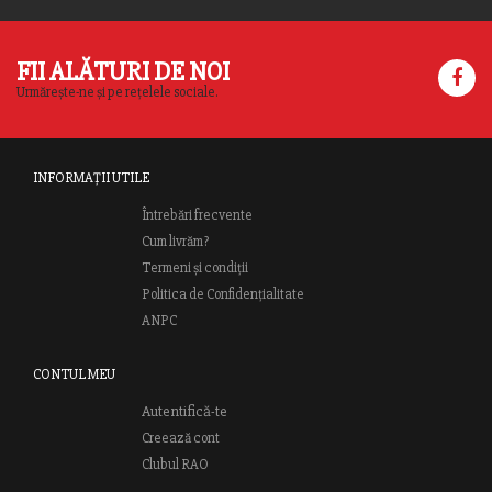
FII ALĂTURI DE NOI
Urmărește-ne și pe rețelele sociale.
INFORMAȚII UTILE
Întrebări frecvente
Cum livrăm?
Termeni și condiții
Politica de Confidențialitate
ANPC
CONTUL MEU
Autentifică-te
Creează cont
Clubul RAO