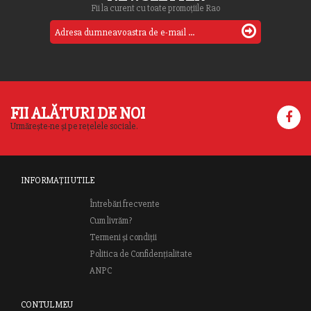
Fii la curent cu toate promoțiile Rao
FII ALĂTURI DE NOI
Urmărește-ne și pe rețelele sociale.
INFORMAȚII UTILE
Întrebări frecvente
Cum livrăm?
Termeni și condiții
Politica de Confidențialitate
ANPC
CONTUL MEU