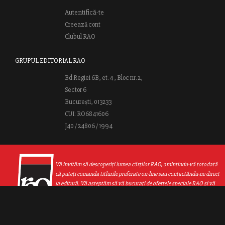
Autentifică-te
Creează cont
Clubul RAO
GRUPUL EDITORIAL RAO
Bd.Regiei 6B, et. 4 , Bloc nr. 2,
Sector 6
București, 013233
CUI: RO6841606
J40 / 24806 / 1994
Vă invităm să descoperiţi lumea cărţilor RAO, amintindu-vă totodată
că puteţi comanda titlurile preferate on-line sau contactându-ne direct
la editură. Vă aşteptăm să vă bucuraţi de ofertele speciale RAO şi vă
urăm lectură plăcută!
Web design by
End Soft Design
| Copyright © 2016 - 2026 Grupul