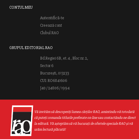
CONTUL MEU
Autentifică-te
Creează cont
Clubul RAO
GRUPUL EDITORIAL RAO
Bd.Regiei 6B, et. 4 , Bloc nr. 2,
Sector 6
București, 013233
CUI: RO6841606
J40 / 24806 / 1994
Vă invităm să descoperiţi lumea cărţilor RAO, amintindu-vă totodată
că puteţi comanda titlurile preferate on-line sau contactându-ne direct
la editură. Vă aşteptăm să vă bucuraţi de ofertele speciale RAO şi vă
urăm lectură plăcută!