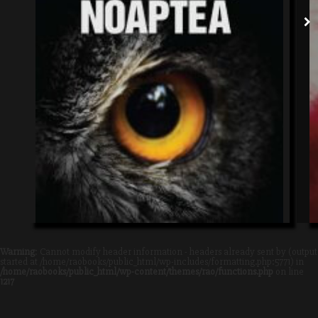
Warning
: Cannot modify header information - headers already sent by (output
started at /home/raobooks/public_html/wp-includes/formatting.php:5771) in
/home/raobooks/public_html/wp-content/themes/rao/functions.php
on line
1217