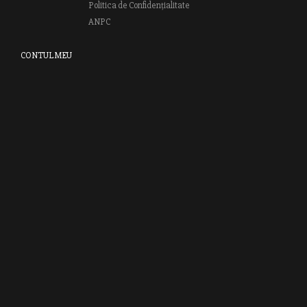
Politica de Confidențialitate
ANPC
CONTUL MEU
Autentifică-te
Creează cont
Clubul RAO
GRUPUL EDITORIAL RAO
Bd.Regiei 6B, et. 4 , Bloc nr. 2,
Sector 6
București, 013233
CUI: RO6841606
J40 / 24806 / 1994
Vă invităm să descoperiţi lumea cărţilor RAO, amintindu-vă totodată
că puteţi comanda titlurile preferate on-line sau contactându-ne direct