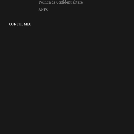
Politica de Confidențialitate
ANPC
CONTUL MEU
Autentifică-te
Creează cont
Clubul RAO
GRUPUL EDITORIAL RAO
Bd.Regiei 6B, et. 4 , Bloc nr. 2,
Sector 6
București, 013233
CUI: RO6841606
J40 / 24806 / 1994
Vă invităm să descoperiţi lumea cărţilor RAO, amintindu-vă totodată
că puteţi comanda titlurile preferate on-line sau contactându-ne direct