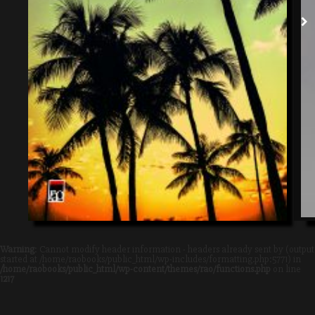
Warning
: Cannot modify header information - headers already sent by (output
started at /home/raobooks/public_html/wp-includes/formatting.php:5771) in
/home/raobooks/public_html/wp-content/themes/rao/functions.php
on line
1217