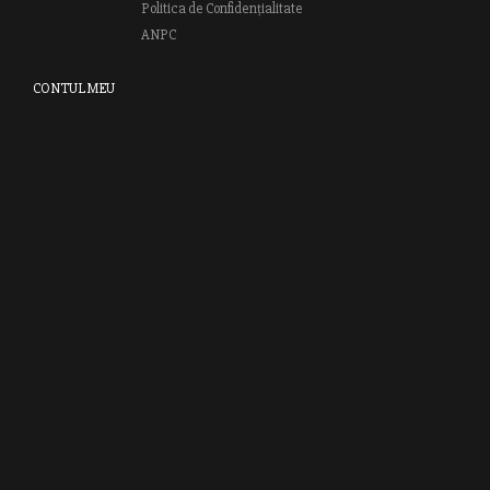
Politica de Confidențialitate
ANPC
CONTUL MEU
Autentifică-te
Creează cont
Clubul RAO
GRUPUL EDITORIAL RAO
Bd.Regiei 6B, et. 4 , Bloc nr. 2,
Sector 6
București, 013233
CUI: RO6841606
J40 / 24806 / 1994
Vă invităm să descoperiţi lumea cărţilor RAO, amintindu-vă totodată
că puteţi comanda titlurile preferate on-line sau contactându-ne direct