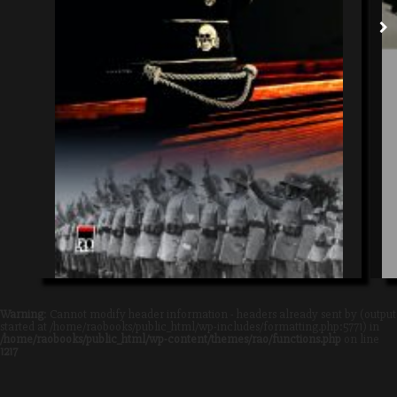
Warning
: Cannot modify header information - headers already sent by (output
started at /home/raobooks/public_html/wp-includes/formatting.php:5771) in
/home/raobooks/public_html/wp-content/themes/rao/functions.php
on line
1217