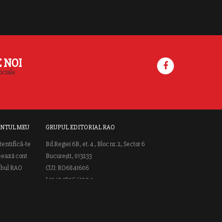
E NOI
ociale.
NTUL MEU
GRUPUL EDITORIAL RAO
tentifică-te
Bd.Regiei 6B, et. 4 , Bloc nr. 2, Sector 6
eează cont
București, 013233
ubul RAO
CUI: RO6841606
J40 / 24806 / 1994