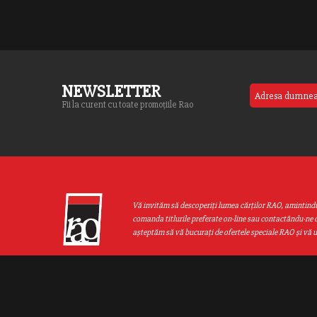
NEWSLETTER
Fii la curent cu toate promoțiile Rao
Vă invităm să descoperiţi lumea cărţilor RAO, amintind
comanda titlurile preferate on-line sau contactându-ne d
aşteptăm să vă bucuraţi de ofertele speciale RAO şi vă 
Web design by
End Soft Design
| Copyright © 2016 - 2026 Grupul Editor