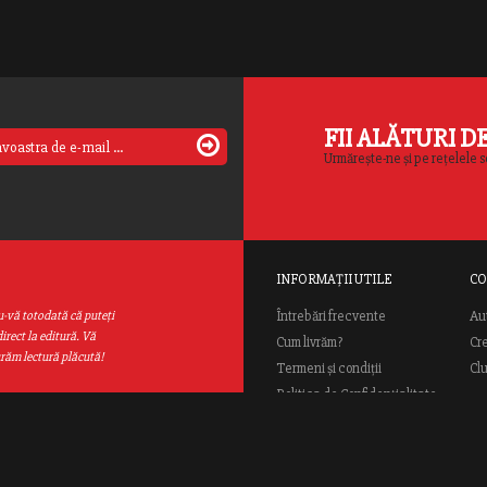
FII ALĂTURI D
Urmărește-ne și pe rețelele s
INFORMAȚII UTILE
CO
Au
u-vă totodată că puteţi
Întrebări frecvente
irect la editură. Vă
Cum livrăm?
Cr
urăm lectură plăcută!
Termeni și condiții
Cl
Politica de Confidențialitate
ANPC
ial Rao.ro