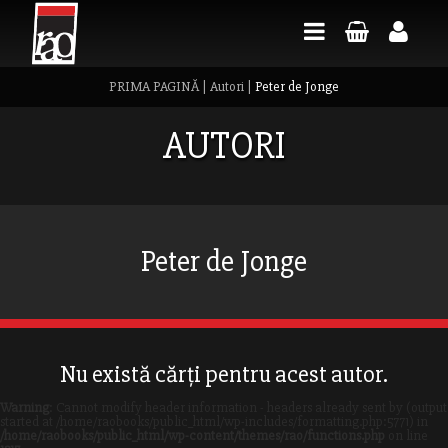
PRIMA PAGINĂ
|
Autori
|
Peter de Jonge
AUTORI
Peter de Jonge
Nu există cărți pentru acest autor.
Warning
: Cannot modify header information - headers already sent by (output
started at /home/raobooks/public_html/wp-includes/formatting.php:5771) in
/home/raobooks/public_html/wp-content/themes/rao/functions.php
on line