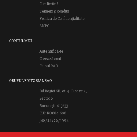
Cum livrăm?
Termeni și condiții
Politica de Confidențialitate
ANPC
CONTUL MEU
Autentifică-te
Creează cont
Clubul RAO
GRUPUL EDITORIAL RAO
Bd.Regiei 6B, et. 4 , Bloc nr. 2,
Sector 6
București, 013233
CUI: RO6841606
J40 / 24806 / 1994