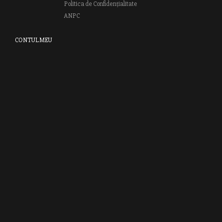
Politica de Confidențialitate
ANPC
CONTUL MEU
Autentifică-te
Creează cont
Clubul RAO
GRUPUL EDITORIAL RAO
Bd.Regiei 6B, et. 4 , Bloc nr. 2,
Sector 6
București, 013233
CUI: RO6841606
J40 / 24806 / 1994
Vă invităm să descoperiţi lumea cărţilor RAO, amintindu-vă totodată
că puteţi comanda titlurile preferate on-line sau contactându-ne direct