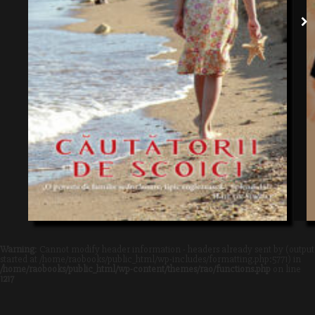
Warning
: Cannot modify header information - headers already sent by (output
started at /home/raobooks/public_html/wp-includes/formatting.php:5771) in
/home/raobooks/public_html/wp-content/themes/rao/functions.php
on line
1217