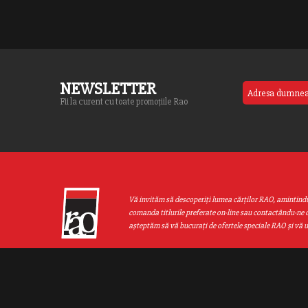
NEWSLETTER
Fii la curent cu toate promoțiile Rao
Vă invităm să descoperiţi lumea cărţilor RAO, amintind
comanda titlurile preferate on-line sau contactându-ne d
aşteptăm să vă bucuraţi de ofertele speciale RAO şi vă 
Web design by
End Soft Design
| Copyright © 2016 - 2026 Grupul Editor