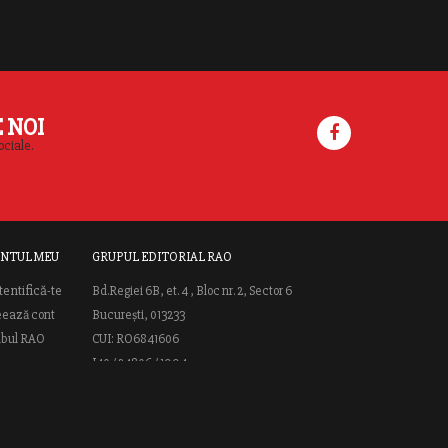
E NOI
ociale.
NTUL MEU
GRUPUL EDITORIAL RAO
tentifică-te
Bd.Regiei 6B, et. 4 , Bloc nr. 2, Sector 6
eează cont
București, 013233
ubul RAO
CUI: RO6841606
J40 / 24806 / 1994