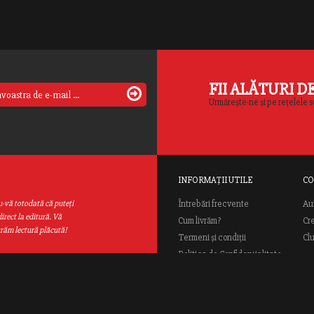
FII ALĂTURI D
Urmărește-ne și pe rețelele s
INFORMAȚII UTILE
CO
Au
u-vă totodată că puteţi
Întrebări frecvente
irect la editură. Vă
Cum livrăm?
Cr
urăm lectură plăcută!
Termeni și condiții
Cl
Politica de Confidențialitate
ANPC
ial Rao.ro