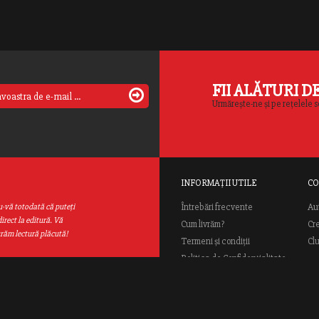
FII ALĂTURI D
Urmărește-ne și pe rețelele s
INFORMAȚII UTILE
CO
Au
u-vă totodată că puteţi
Întrebări frecvente
irect la editură. Vă
Cum livrăm?
Cr
urăm lectură plăcută!
Termeni și condiții
Cl
Politica de Confidențialitate
ANPC
ial Rao.ro