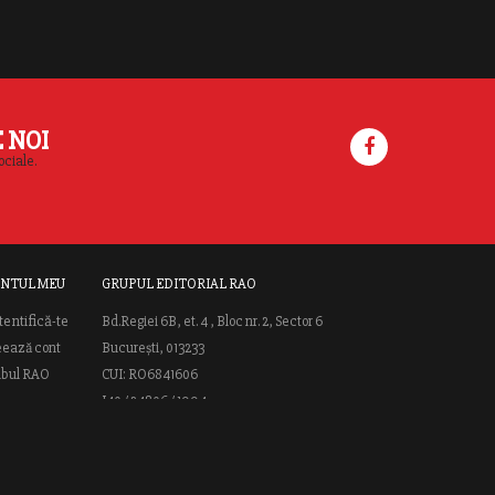
E NOI
ociale.
NTUL MEU
GRUPUL EDITORIAL RAO
tentifică-te
Bd.Regiei 6B, et. 4 , Bloc nr. 2, Sector 6
eează cont
București, 013233
ubul RAO
CUI: RO6841606
J40 / 24806 / 1994