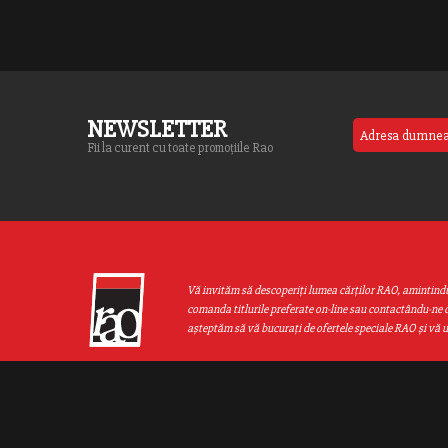
NEWSLETTER
Fii la curent cu toate promoțiile Rao
Vă invităm să descoperiţi lumea cărţilor RAO, amintind
comanda titlurile preferate on-line sau contactându-ne d
aşteptăm să vă bucuraţi de ofertele speciale RAO şi vă 
Web design by
End Soft Design
| Copyright © 2016 - 2026 Grupul Editor