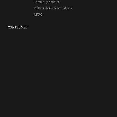
Termeni și condiții
Politica de Confidențialitate
ANPC
CONTUL MEU
Autentifică-te
Creează cont
Clubul RAO
GRUPUL EDITORIAL RAO
Bd.Regiei 6B, et. 4 , Bloc nr. 2,
Sector 6
București, 013233
CUI: RO6841606
J40 / 24806 / 1994
Vă invităm să descoperiţi lumea cărţilor RAO, amintindu-vă totodată