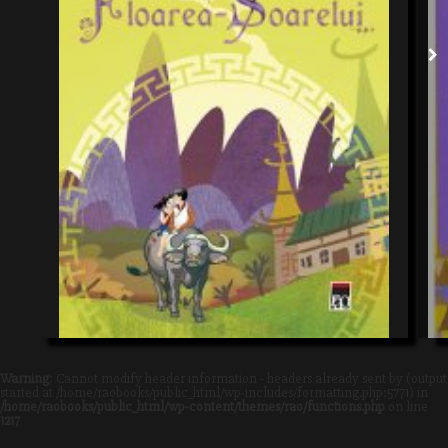
Warning
: Cannot modify header information - headers already sent by (output
started at /home/raobooks/public_html/wp-includes/formatting.php:5771) in
/home/raobooks/public_html/wp-content/themes/rao/functions.php
on line
1217