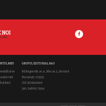
E NOI
ociale.
NTUL MEU
GRUPUL EDITORIAL RAO
tentifică-te
Bd.Regiei 6B, et. 4 , Bloc nr. 2, Sector 6
eează cont
București, 013233
ubul RAO
CUI: RO6841606
J40 / 24806 / 1994