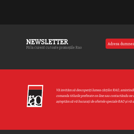
NEWSLETTER
Fii la curent cu toate promoțiile Rao
Vă invităm să descoperiţi lumea cărţilor RAO, amintind
comanda titlurile preferate on-line sau contactându-ne d
aşteptăm să vă bucuraţi de ofertele speciale RAO şi vă 