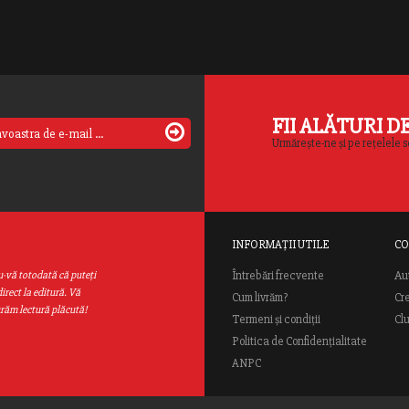
FII ALĂTURI D
Urmărește-ne și pe rețelele s
INFORMAȚII UTILE
CO
Au
u-vă totodată că puteţi
Întrebări frecvente
irect la editură. Vă
Cum livrăm?
Cr
urăm lectură plăcută!
Termeni și condiții
Cl
Politica de Confidențialitate
ANPC