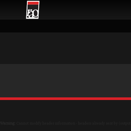
Warning
: Cannot modify header information - headers already sent by (output