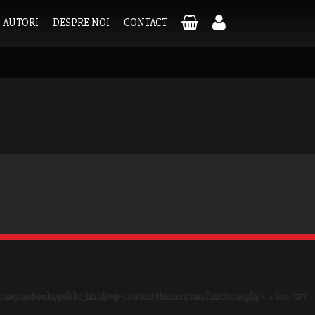
AUTORI
DESPRE NOI
CONTACT
ome/raobooks/public_html/wp-content/themes/rao/functions.php
on line
1217