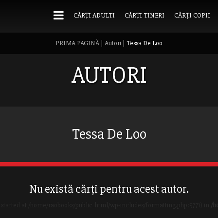
CĂRȚI ADULTI
CĂRȚI TINERI
CĂRȚI COPII
PRIMA PAGINĂ
|
Autori
|
Tessa De Loo
AUTORI
Tessa De Loo
Nu există cărți pentru acest autor.
 started at /home/raobooks/public_html/wp-includes/formatting.php:5771) in
/h