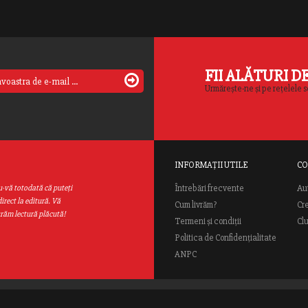
FII ALĂTURI D
Urmărește-ne și pe rețelele s
INFORMAȚII UTILE
CO
Au
u-vă totodată că puteţi
Întrebări frecvente
irect la editură. Vă
Cum livrăm?
Cr
urăm lectură plăcută!
Termeni și condiții
Cl
Politica de Confidențialitate
ANPC
ial Rao.ro