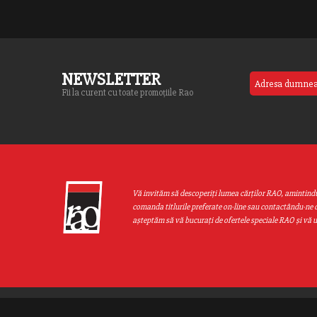
NEWSLETTER
Fii la curent cu toate promoțiile Rao
Vă invităm să descoperiţi lumea cărţilor RAO, amintind
comanda titlurile preferate on-line sau contactându-ne d
aşteptăm să vă bucuraţi de ofertele speciale RAO şi vă 
Web design by
End Soft Design
| Copyright © 2016 - 2026 Grupul Editor