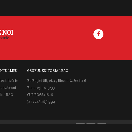
E NOI
ociale.
NTUL MEU
GRUPUL EDITORIAL RAO
tentifică-te
Bd.Regiei 6B, et. 4 , Bloc nr. 2, Sector 6
eează cont
București, 013233
ubul RAO
CUI: RO6841606
J40 / 24806 / 1994