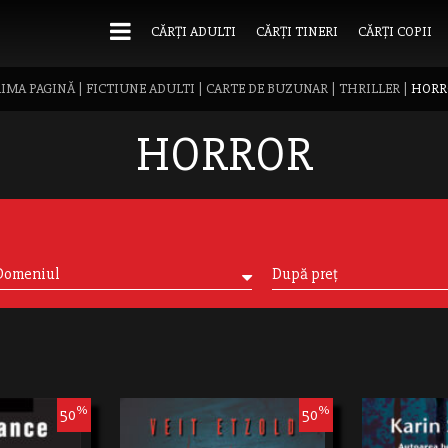
CĂRȚI ADULTI
CĂRȚI TINERI
CĂRȚI COPII
IMA PAGINĂ
|
FICTIUNE ADULTI
|
CARTE DE BUZUNAR
|
THRILLER
|
HORR
HORROR
Domeniul
După preț
%
%
50
50