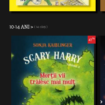
10-14 ANI >
( 14 cărți )
%
47