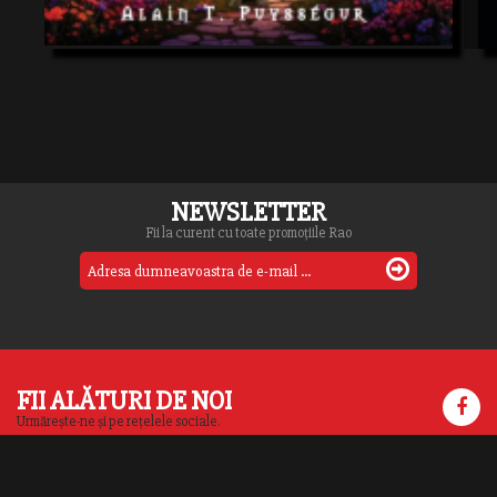
NEWSLETTER
Fii la curent cu toate promoțiile Rao
FII ALĂTURI DE NOI
Urmărește-ne și pe rețelele sociale.