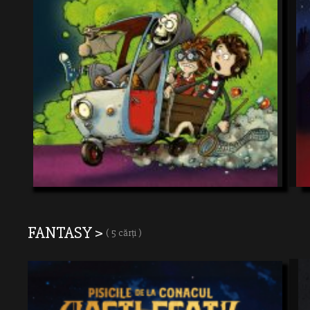
FANTASY >
( 5 cărți )