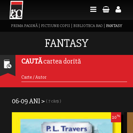
PRIMA PAGINĂ
|
FICTIUNE COPII
|
BIBLIOTECA RAO
|
FANTASY
FANTASY
CAUTĂ
cartea dorită
06-09 ANI >
( 7 cărți )
%
20