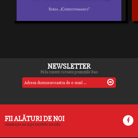
NEWSLETTER
Fii la curent cu toate promoțiile Rao
FII ALĂTURI DE NOI
Urmărește-ne și pe rețelele sociale.