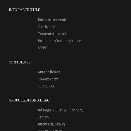
INFORMAȚII UTILE
Întrebări frecvente
Cum livrăm?
Termeni și condiții
Politica de Confidențialitate
ANPC
CONTUL MEU
Autentifică-te
Creează cont
Clubul RAO
GRUPUL EDITORIAL RAO
Bd.Regiei 6B, et. 4 , Bloc nr. 2,
Sector 6
București, 013233