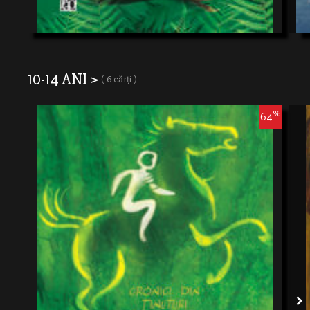
10-14 ANI >
( 6 cărți )
%
64