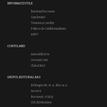
INFORMAȚII UTILE
Întrebări frecvente
Cum livrăm?
Termeni și condiții
Politica de Confidențialitate
ANPC
CONTUL MEU
Autentifică-te
Creează cont
Clubul RAO
GRUPUL EDITORIAL RAO
Bd.Regiei 6B, et. 4 , Bloc nr. 2,
Sector 6
București, 013233
CUI: RO6841606