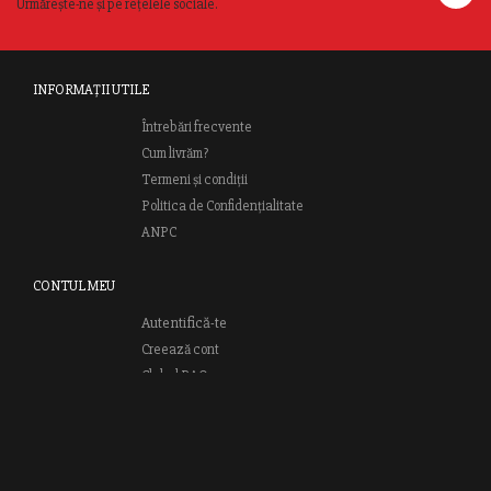
Urmărește-ne și pe rețelele sociale.
INFORMAȚII UTILE
Întrebări frecvente
Cum livrăm?
Termeni și condiții
Politica de Confidențialitate
ANPC
CONTUL MEU
Autentifică-te
Creează cont
Clubul RAO
GRUPUL EDITORIAL RAO
Bd.Regiei 6B, et. 4 , Bloc nr. 2,