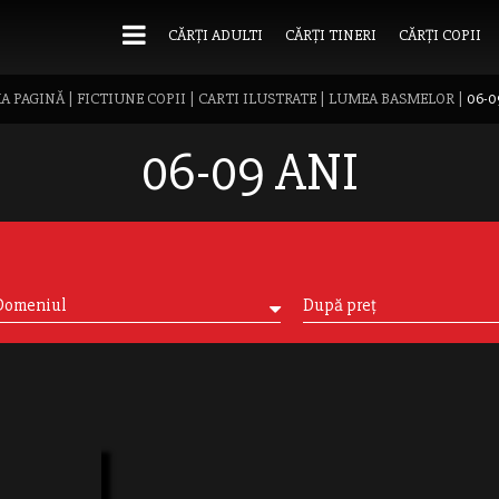
CĂRȚI ADULTI
CĂRȚI TINERI
CĂRȚI COPII
A PAGINĂ
|
FICTIUNE COPII
|
CARTI ILUSTRATE
|
LUMEA BASMELOR
|
06-0
06-09 ANI
Domeniul
După preț