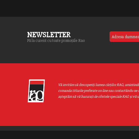
NEWSLETTER
Fii la curent cu toate promoțiile Rao
Vă invităm să descoperiţi lumea cărţilor RAO, amintind
comanda titlurile preferate on-line sau contactându-ne d
aşteptăm să vă bucuraţi de ofertele speciale RAO şi vă 
Web design by
End Soft Design
| Copyright © 2016 - 2026 Grupul Editor