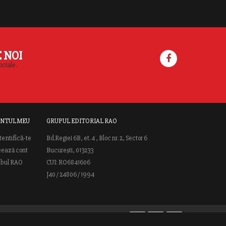
E NOI
ociale.
NTUL MEU
GRUPUL EDITORIAL RAO
tentifică-te
Bd.Regiei 6B, et. 4 , Bloc nr. 2, Sector 6
eează cont
București, 013233
ubul RAO
CUI: RO6841606
J40 / 24806 / 1994