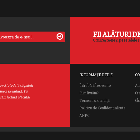
FII ALĂTURI D
Urmărește-ne și pe rețelele s
INFORMAȚII UTILE
CO
Au
u-vă totodată că puteţi
Întrebări frecvente
irect la editură. Vă
Cum livrăm?
Cr
urăm lectură plăcută!
Termeni și condiții
Cl
Politica de Confidențialitate
ANPC
ial Rao.ro