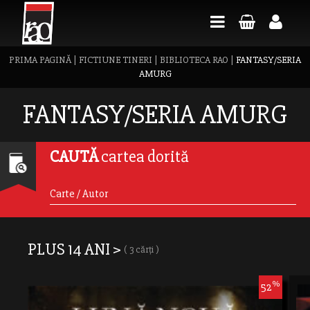
PRIMA PAGINĂ
|
FICTIUNE TINERI
|
BIBLIOTECA RAO
|
FANTASY/SERIA
AMURG
FANTASY/SERIA AMURG
CAUTĂ
cartea dorită
PLUS 14 ANI >
( 3 cărți )
%
52