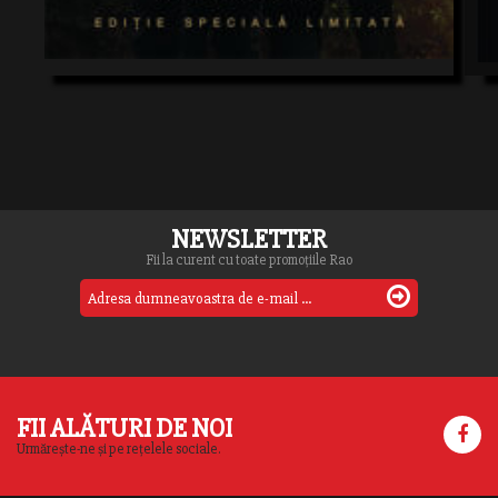
NEWSLETTER
Fii la curent cu toate promoțiile Rao
FII ALĂTURI DE NOI
Urmărește-ne și pe rețelele sociale.