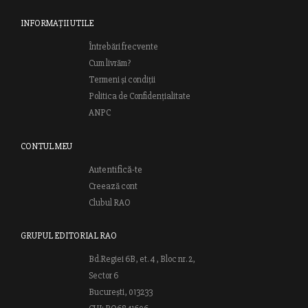
INFORMAȚII UTILE
Întrebări frecvente
Cum livrăm?
Termeni și condiții
Politica de Confidențialitate
ANPC
CONTUL MEU
Autentifică-te
Creează cont
Clubul RAO
GRUPUL EDITORIAL RAO
Bd.Regiei 6B, et. 4 , Bloc nr. 2,
Sector 6
București, 013233