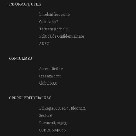
INFORMAȚII UTILE
Întrebări frecvente
Cum livrăm?
Termeni și condiții
Politica de Confidențialitate
ANPC
CONTUL MEU
Autentifică-te
Creează cont
Clubul RAO
GRUPUL EDITORIAL RAO
Bd.Regiei 6B, et. 4 , Bloc nr. 2,
Sector 6
București, 013233
CUI: RO6841606