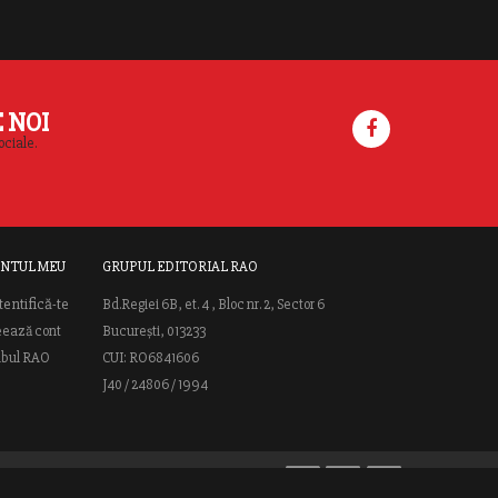
E NOI
ociale.
NTUL MEU
GRUPUL EDITORIAL RAO
tentifică-te
Bd.Regiei 6B, et. 4 , Bloc nr. 2, Sector 6
eează cont
București, 013233
ubul RAO
CUI: RO6841606
J40 / 24806 / 1994