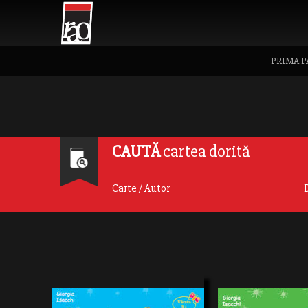
PRIMA P
CAUTĂ
cartea dorită