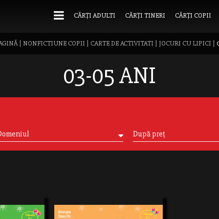
CĂRȚI ADULTI
CĂRȚI TINERI
CĂRȚI COPII
AGINĂ
|
NONFICTIUNE COPII
|
CARTE DE ACTIVITATI
|
JOCURI CU LIPICI
|
03-05 ANI
Domeniul
După preț