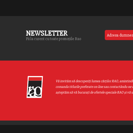
NEWSLETTER
Fii la curent cu toate promoțiile Rao
Vă invităm să descoperiţi lumea cărţilor RAO, amintind
comanda titlurile preferate on-line sau contactându-ne d
aşteptăm să vă bucuraţi de ofertele speciale RAO şi vă 
Web design by
End Soft Design
| Copyright © 2016 - 2026 Grupul Editor