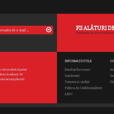
FII ALĂTURI D
Urmărește-ne și pe rețelele s
INFORMAȚII UTILE
CO
Au
u-vă totodată că puteţi
Întrebări frecvente
irect la editură. Vă
Cum livrăm?
Cr
urăm lectură plăcută!
Termeni și condiții
Cl
Politica de Confidențialitate
ANPC
ial Rao.ro