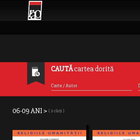
CAUTĂ
cartea dorită
06-09 ANI >
( 2 cărți )