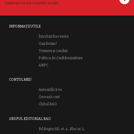
Urmărește-ne și pe rețelele sociale.
INFORMAȚII UTILE
Întrebări frecvente
Cum livrăm?
Termeni și condiții
Politica de Confidențialitate
ANPC
CONTUL MEU
Autentifică-te
Creează cont
Clubul RAO
GRUPUL EDITORIAL RAO
Bd.Regiei 6B, et. 4 , Bloc nr. 2,