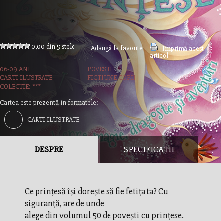
0,00 din 5 stele
Adaugă la favorite
Imprimă acest
articol
06-09 ANI
POVESTI
CARTI ILUSTRATE
FICTIUNE COPII
COLECȚIE: ***
Cartea este prezentă în formatele:
CARTI ILUSTRATE
DESPRE
SPECIFICAȚII
Ce prinţesă îşi doreşte să fie fetiţa ta? Cu
siguranţă, are de unde
alege din volumul 50 de poveşti cu prinţese.