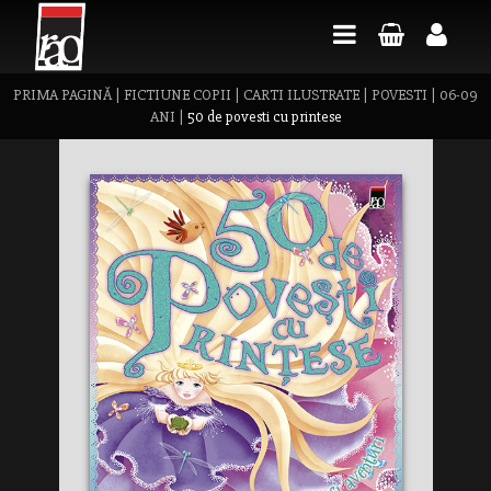
PRIMA PAGINĂ
|
FICTIUNE COPII
|
CARTI ILUSTRATE
|
POVESTI
|
06-09
ANI
|
50 de povesti cu printese