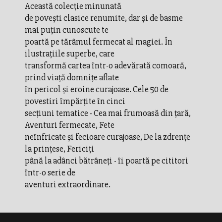
Această colecţie minunată
de poveşti clasice renumite, dar şi de basme
mai puţin cunoscute te
poartă pe tărâmul fermecat al magiei. În
ilustraţiile superbe, care
transformă cartea într-o adevărată comoară,
prind viaţă domniţe aflate
în pericol şi eroine curajoase. Cele 50 de
povestiri împărţite în cinci
secţiuni tematice - Cea mai frumoasă din ţară,
Aventuri fermecate, Fete
neînfricate şi fecioare curajoase, De la zdrenţe
la prinţese, Fericiţi
până la adânci bătrâneţi - îi poartă pe cititori
într-o serie de
aventuri extraordinare.