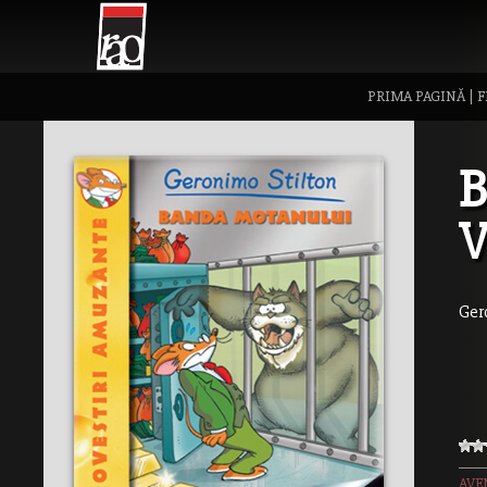
PRIMA PAGINĂ
|
F
B
V
Ger
AVE