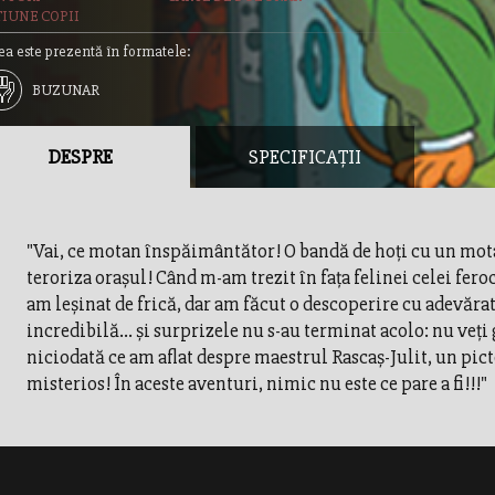
TIUNE COPII
ea este prezentă în formatele:
BUZUNAR
DESPRE
SPECIFICAȚII
"Vai, ce motan înspăimântător! O bandă de hoţi cu un mo
teroriza oraşul! Când m-am trezit în faţa felinei celei fero
am leşinat de frică, dar am făcut o descoperire cu adevăra
incredibilă... şi surprizele nu s-au terminat acolo: nu veţi
niciodată ce am aflat despre maestrul Rascaş-Julit, un picto
misterios! În aceste aventuri, nimic nu este ce pare a fi!!!"