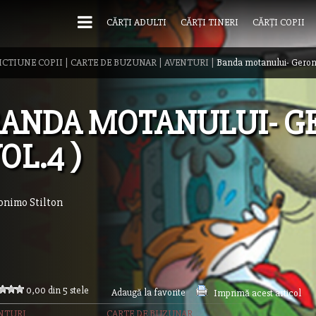
CĂRȚI ADULTI
CĂRȚI TINERI
CĂRȚI COPII
ICTIUNE COPII
|
CARTE DE BUZUNAR
|
AVENTURI
|
Banda motanului- Geronim
ANDA MOTANULUI- GE
OL.4 )
onimo Stilton
0,00 din 5 stele
Adaugă la favorite
Imprimă acest articol
NTURI
CARTE DE BUZUNAR