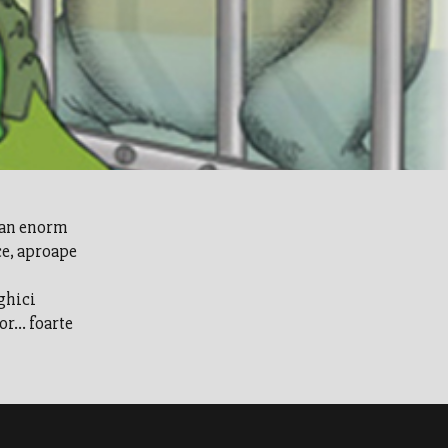
tan enorm
ce, aproape
t
 ghici
r... foarte