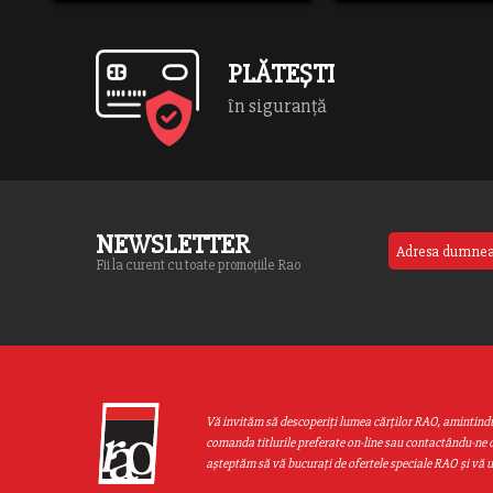
PLĂTEȘTI
în siguranță
NEWSLETTER
Fii la curent cu toate promoțiile Rao
Vă invităm să descoperiţi lumea cărţilor RAO, amintind
comanda titlurile preferate on-line sau contactându-ne d
aşteptăm să vă bucuraţi de ofertele speciale RAO şi vă 