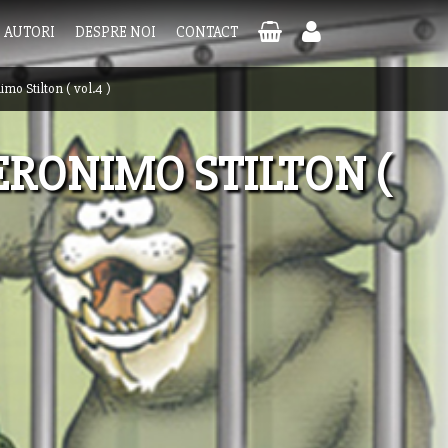
AUTORI
DESPRE NOI
CONTACT
o Stilton ( vol.4 )
RONIMO STILTON (