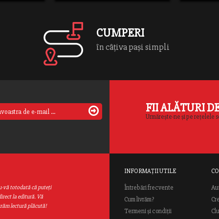
CUMPERI
în câțiva pași simpli
FII ALĂTURI D
Urmărește-ne și pe rețelele s
INFORMAȚII UTILE
CO
Au
u-vă totodată că puteţi
Întrebări frecvente
irect la editură. Vă
Cum livrăm?
Cr
urăm lectură plăcută!
Termeni și condiții
Cl