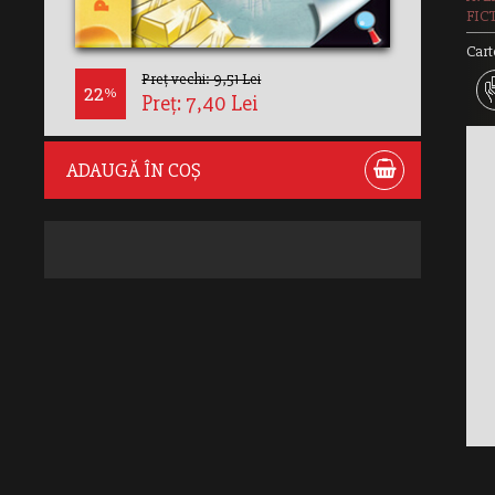
FIC
Cart
Preț vechi: 9,51 Lei
22
%
Preț: 7,40 Lei
ADAUGĂ ÎN COȘ