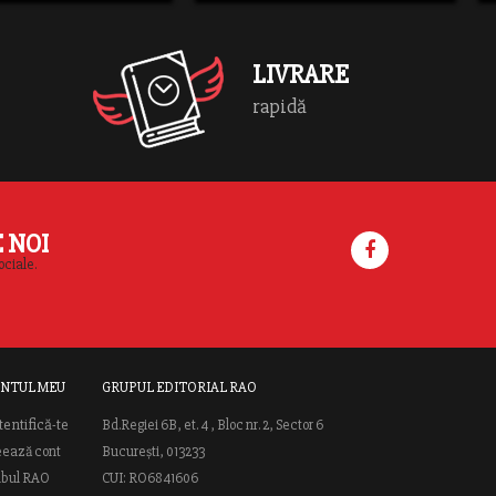
LIVRARE
rapidă
E NOI
ociale.
NTUL MEU
GRUPUL EDITORIAL RAO
tentifică-te
Bd.Regiei 6B, et. 4 , Bloc nr. 2, Sector 6
eează cont
București, 013233
ubul RAO
CUI: RO6841606