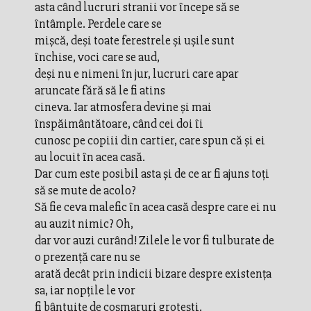
asta când lucruri stranii vor începe să se
întâmple. Perdele care se
mișcă, deși toate ferestrele și ușile sunt
închise, voci care se aud,
deși nu e nimeni în jur, lucruri care apar
aruncate fără să le fi atins
cineva. Iar atmosfera devine și mai
înspăimântătoare, când cei doi îi
cunosc pe copiii din cartier, care spun că și ei
au locuit în acea casă.
Dar cum este posibil asta și de ce ar fi ajuns toți
să se mute de acolo?
Să fie ceva malefic în acea casă despre care ei nu
au auzit nimic? Oh,
dar vor auzi curând! Zilele le vor fi tulburate de
o prezență care nu se
arată decât prin indicii bizare despre existența
sa, iar nopțile le vor
fi bântuite de coșmaruri grotești.