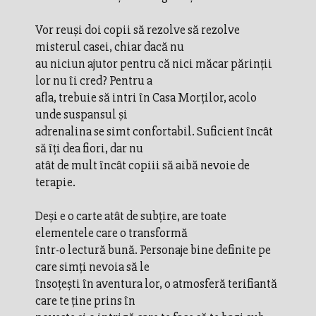
Vor reuși doi copii să rezolve să rezolve
misterul casei, chiar dacă nu
au niciun ajutor pentru că nici măcar părinții
lor nu îi cred? Pentru a
afla, trebuie să intri în Casa Morților, acolo
unde suspansul și
adrenalina se simt confortabil. Suficient încât
să îți dea fiori, dar nu
atât de mult încât copiii să aibă nevoie de
terapie.
Deși e o carte atât de subțire, are toate
elementele care o transformă
într-o lectură bună. Personaje bine definite pe
care simți nevoia să le
însoțești în aventura lor, o atmosferă terifiantă
care te ține prins în