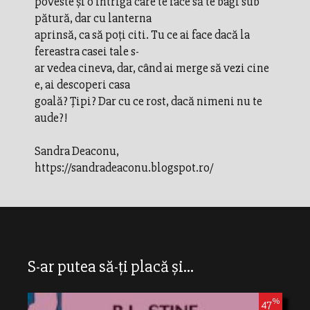
poveste și o intrigă care te face să te bagi sub
pătură, dar cu lanterna
aprinsă, ca să poți citi. Tu ce ai face dacă la
fereastra casei tale s-
ar vedea cineva, dar, când ai merge să vezi cine
e, ai descoperi casa
goală? Țipi? Dar cu ce rost, dacă nimeni nu te
aude?!
Sandra Deaconu,
https://sandradeaconu.blogspot.ro/
S-ar putea să-ți placă și...
%
47