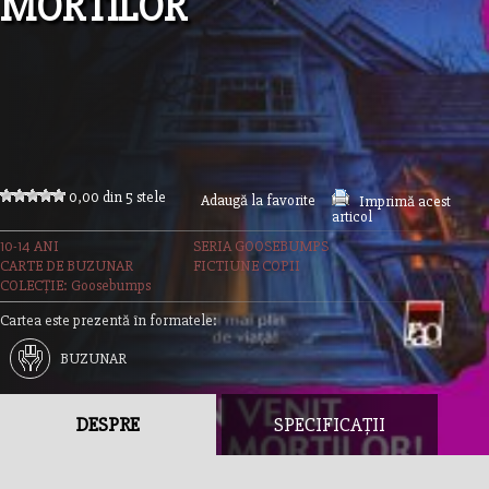
MORTILOR
0,00 din 5 stele
Adaugă la favorite
Imprimă acest
articol
10-14 ANI
SERIA GOOSEBUMPS
CARTE DE BUZUNAR
FICTIUNE COPII
COLECȚIE: Goosebumps
Cartea este prezentă în formatele:
BUZUNAR
DESPRE
SPECIFICAȚII