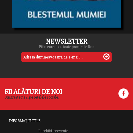
NEWSLETTER
Fii la curent cu toate promoțiile Rao
FII ALĂTURI DE NOI
Urmărește-ne și pe rețelele sociale.
INFORMAȚII UTILE
Întrebări frecvente