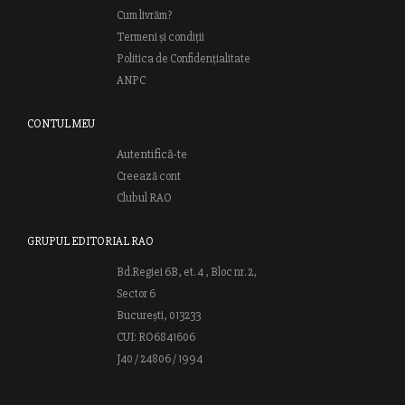
Cum livrăm?
Termeni și condiții
Politica de Confidențialitate
ANPC
CONTUL MEU
Autentifică-te
Creează cont
Clubul RAO
GRUPUL EDITORIAL RAO
Bd.Regiei 6B, et. 4 , Bloc nr. 2,
Sector 6
București, 013233
CUI: RO6841606
J40 / 24806 / 1994