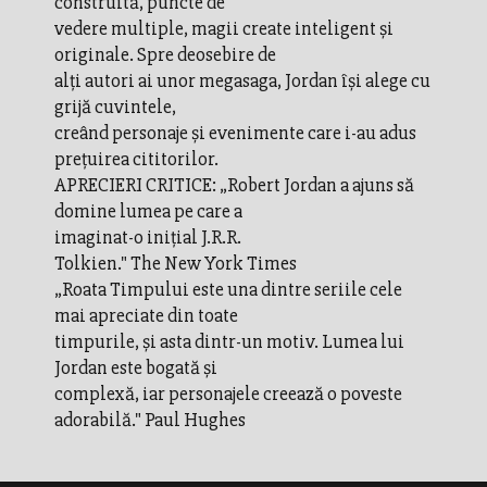
construită, puncte de
vedere multiple, magii create inteligent şi
originale. Spre deosebire de
alţi autori ai unor megasaga, Jordan îşi alege cu
grijă cuvintele,
creând personaje şi evenimente care i-au adus
preţuirea cititorilor.
APRECIERI CRITICE: „Robert Jordan a ajuns să
domine lumea pe care a
imaginat-o iniţial J.R.R.
Tolkien." The New York Times
„Roata Timpului este una dintre seriile cele
mai apreciate din toate
timpurile, şi asta dintr-un motiv. Lumea lui
Jordan este bogată şi
complexă, iar personajele creează o poveste
adorabilă." Paul Hughes