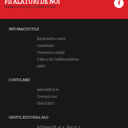
FII ALĂTURI DE NOI
Urmărește-ne și pe rețelele sociale.
INFORMAȚII UTILE
Întrebări frecvente
Cum livrăm?
Termeni și condiții
Politica de Confidențialitate
ANPC
CONTUL MEU
Autentifică-te
Creează cont
Clubul RAO
GRUPUL EDITORIAL RAO
Bd.Regiei 6B, et. 4 , Bloc nr. 2,