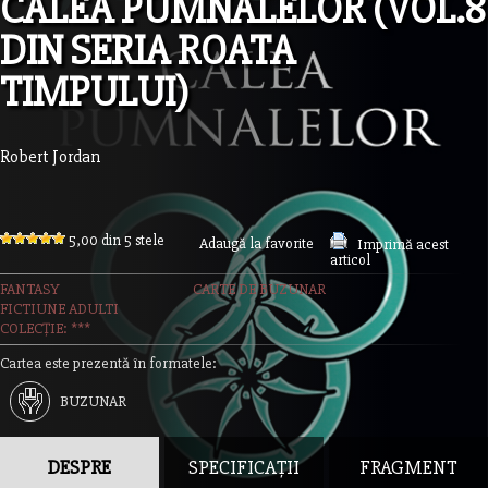
CALEA PUMNALELOR (VOL.8
DIN SERIA ROATA
TIMPULUI)
Robert Jordan
5,00 din 5 stele
Adaugă la favorite
Imprimă acest
articol
FANTASY
CARTE DE BUZUNAR
FICTIUNE ADULTI
COLECȚIE: ***
Cartea este prezentă în formatele:
BUZUNAR
DESPRE
SPECIFICAȚII
FRAGMENT