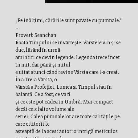
„Pe înălţimi, cărările sunt pavate cu pumnale."
–
Proverb Seanchan
Roata Timpului se învârteşte. Vârstele vin şi se
duc, lăsând în urmă
amintiri ce devin legende. Legenda trece încet
în mit, dar până şi mitul
e uitat atunci când revine Vârsta care l-a creat.
În a Treia Vârstă, o
Vârstă a Profeţiei, Lumea şi Timpul stau în
balanţă. Ce a fost, ce va fi
şi ce este pot cădea în Umbră. Mai compact
decât celelalte volume ale
seriei, Calea pumnalelor are toate calitățile pe
care cititorii le
aşteaptă de la acest autor: o intrigă meticulos