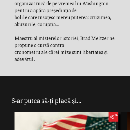
organizat încă de pe vremea lui Washington
pentru a apăra preşedinţia de
bolile care însoţesc mereu puterea: cruzimea,
abuzurile, corupţia...
Maestru al misterelor istoriei, Brad Meltzer ne
propune o cursă contra
cronometru ale cărei mize sunt libertatea şi
adevărul.
S-ar putea să-ți placă și...
%
45