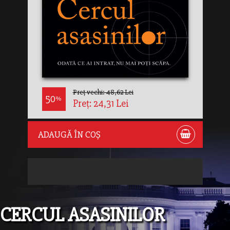
Preț vechi: 48,62 Lei
50
%
Preț: 24,31 Lei
ADAUGĂ ÎN COȘ
CERCUL ASASINILOR