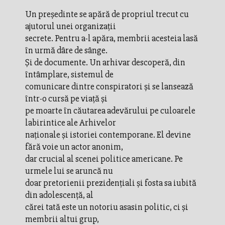
Un preşedinte se apără de propriul trecut cu
ajutorul unei organizaţii
secrete. Pentru a-l apăra, membrii acesteia lasă
în urmă dâre de sânge.
Şi de documente. Un arhivar descoperă, din
întâmplare, sistemul de
comunicare dintre conspiratori şi se lansează
într-o cursă pe viaţă şi
pe moarte în căutarea adevărului pe culoarele
labirintice ale Arhivelor
naţionale şi istoriei contemporane. El devine
fără voie un actor anonim,
dar crucial al scenei politice americane. Pe
urmele lui se aruncă nu
doar pretorienii prezidenţiali şi fosta sa iubită
din adolescenţă, al
cărei tată este un notoriu asasin politic, ci şi
membrii altui grup,