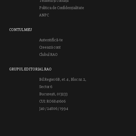
Termeni și condiții
Politica de Confidențialitate
ANPC
CONTUL MEU
Autentifică-te
Creează cont
Clubul RAO
GRUPUL EDITORIAL RAO
Bd.Regiei 6B, et. 4 , Bloc nr. 2,
Sector 6
București, 013233
CUI: RO6841606
J40 / 24806 / 1994
Vă invităm să descoperiţi lumea cărţilor RAO, amintindu-vă totodată