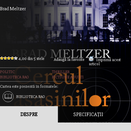
Brad Meltzer
4,00 din 5 stele
Adaugă la favorite
Imprimă acest
articol
POLITIC
THRILLER
BIBLIOTECA RAO
FICTIUNE ADULTI
Cartea este prezentă în formatele:
BIBLIOTECA RAO
DESPRE
SPECIFICAȚII