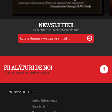
NEWSLETTER
Fii la curent cu toate promoțiile Rao
FII ALĂTURI DE NOI
Urmărește-ne și pe rețelele sociale.
INFORMAȚII UTILE
Întrebări frecvente
Cum livrăm?