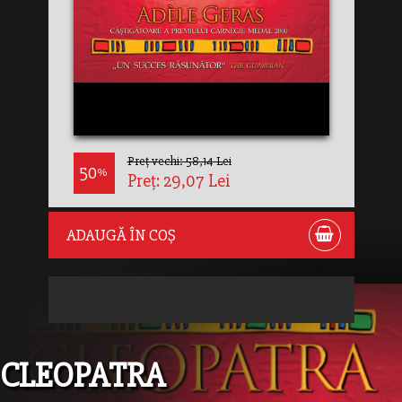
Preț vechi: 58,14 Lei
50
%
Preț: 29,07 Lei
ADAUGĂ ÎN COȘ
CLEOPATRA