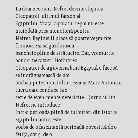
La doar zece ani, Nefret devine slujnica
Cleopatrei, ultimul faraon al
Egiptului. Viaţa la palatul regal nu este
niciodată prea monotonă pentru
Nefret. Reginei îi place să poarte veşminte
frumoase şi să găzduiască
banchete pline de strălucire. Dar, vremurile
aduc şi necazuri. Hotărârea
Cleopatrei de a guverna bine Egiptul o face să
se îndrăgostească de doi
bărbaţi puternici, Iuliu Cezar şi Marc Antoniu,
lucru care conduce la o
serie de evenimente nefericite... Jurnalul lui
Nefret ne introduce
într-o perioadă plină de tulburări din istoria
Egiptului antic; este
vorba de o fascinantă perioadă povestită de o
fetiţă, dar şi de o