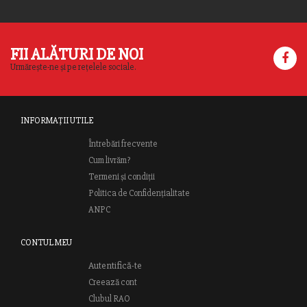
FII ALĂTURI DE NOI
Urmărește-ne și pe rețelele sociale.
INFORMAȚII UTILE
Întrebări frecvente
Cum livrăm?
Termeni și condiții
Politica de Confidențialitate
ANPC
CONTUL MEU
Autentifică-te
Creează cont
Clubul RAO