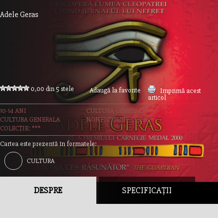
Adele Geras
0,00 din 5 stele
Adaugă la favorite
Imprimă acest
articol
10-14 ANI
CULTURA GENERALA
CULTURA GENERALA
NONFICTIUNE COPII
COLECȚIE: ***
Cartea este prezentă în formatele:
CULTURA
GENERALA
DESPRE
SPECIFICAȚII