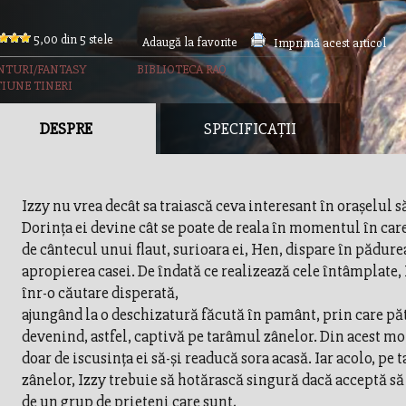
5,00 din 5 stele
Adaugă la favorite
Imprimă acest articol
NTURI/FANTASY
BIBLIOTECA RAO
TIUNE TINERI
DESPRE
SPECIFICAȚII
Izzy nu vrea decât sa traiască ceva interesant în orașelul s
Dorința ei devine cât se poate de reala în momentul în ca
de cântecul unui flaut, surioara ei, Hen, dispare în pădure
apropierea casei. De îndată ce realizează cele întâmplate,
înr-o căutare disperată,
ajungând la o deschizatură făcută în pamânt, prin care pă
devenind, astfel, captivă pe tarâmul zânelor. Din acest 
doar de iscusința ei să-și readucă sora acasă. Iar acolo, pe
zânelor, Izzy trebuie să hotărască singură dacă acceptă să 
de un grup de prieteni care sunt,