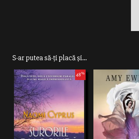
S-ar putea să-ți placă și...
%
48
Două lumi paralele şi două fete pe care doar
Violet fuge departe de Bijute