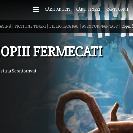
CĂRȚI ADULTI
CĂRȚI TINERI
CĂRȚI COPII
PAGINĂ
|
FICTIUNE TINERI
|
BIBLIOTECA RAO
|
AVENTURI/FANTASY
|
Copiii
OPIII FERMECATI
istina Soontornvat