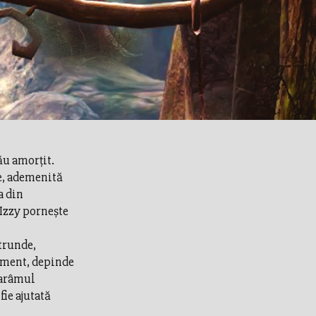
ău amorțit.
re, ademenită
a din
 Izzy pornește
trunde,
moment, depinde
 tarâmul
fie ajutată