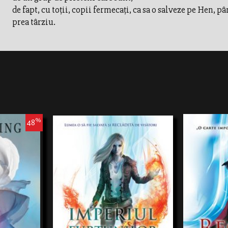
de fapt, cu toții, copii fermecați, ca sa o salveze pe Hen, pâ
prea târziu.
%
48
rie, departe de