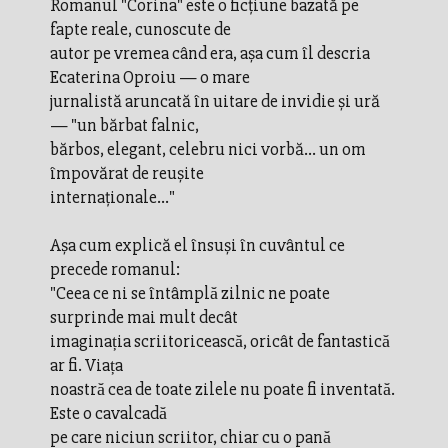
Romanul "Corina" este o ficțiune bazată pe
fapte reale, cunoscute de
autor pe vremea când era, așa cum îl descria
Ecaterina Oproiu — o mare
jurnalistă aruncată în uitare de invidie și ură
— "un bărbat falnic,
bărbos, elegant, celebru nici vorbă… un om
împovărat de reușite
internaționale…"
Așa cum explică el însuși în cuvântul ce
precede romanul:
"Ceea ce ni se întâmplă zilnic ne poate
surprinde mai mult decât
imaginația scriitoricească, oricât de fantastică
ar fi. Viața
noastră cea de toate zilele nu poate fi inventată.
Este o cavalcadă
pe care niciun scriitor, chiar cu o pană