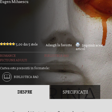
Eugen Mihaescu
5,00 din 5 stele
Adaugă la favorite
Imprimă acest
articol
ROMANCE
BIBLIOTECA RAO
FICTIUNE ADULTI
Cartea este prezentă în formatele:
BIBLIOTECA RAO
DESPRE
SPECIFICAȚII