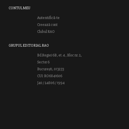
CONTUL MEU
Autentifică-te
Creează cont
Clubul RAO
GRUPUL EDITORIAL RAO
Bd.Regiei 6B, et. 4 , Bloc nr. 2,
Sector 6
București, 013233
CUI: RO6841606
J40 / 24806 / 1994
Vă invităm să descoperiţi lumea cărţilor RAO, amintindu-vă totodată
că puteţi comanda titlurile preferate on-line sau contactându-ne direct
la editură. Vă aşteptăm să vă bucuraţi de ofertele speciale RAO şi vă
urăm lectură plăcută!