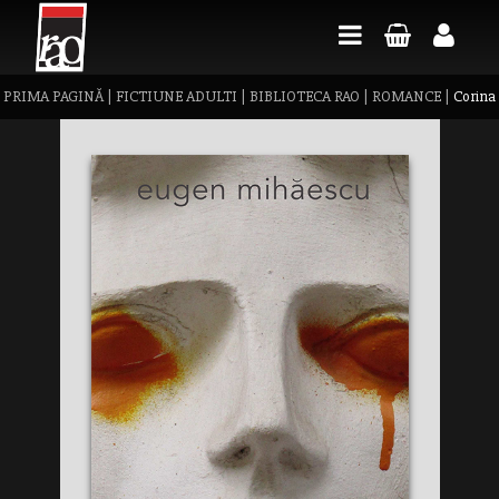
PRIMA PAGINĂ
|
FICTIUNE ADULTI
|
BIBLIOTECA RAO
|
ROMANCE
|
Corina