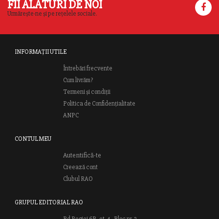
FII ALĂTURI DE NOI
Urmărește-ne și pe rețelele sociale.
INFORMAȚII UTILE
Întrebări frecvente
Cum livrăm?
Termeni și condiții
Politica de Confidențialitate
ANPC
CONTUL MEU
Autentifică-te
Creează cont
Clubul RAO
GRUPUL EDITORIAL RAO