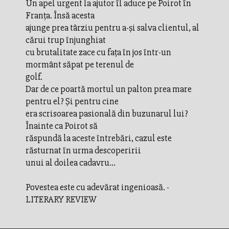
Un apel urgent la ajutor îl aduce pe Poirot în
Franţa. Însă acesta
ajunge prea târziu pentru a-şi salva clientul, al
cărui trup înjunghiat
cu brutalitate zace cu faţa în jos într-un
mormânt săpat pe terenul de
golf.
Dar de ce poartă mortul un palton prea mare
pentru el? Şi pentru cine
era scrisoarea pasională din buzunarul lui?
Înainte ca Poirot să
răspundă la aceste întrebări, cazul este
răsturnat în urma descoperirii
unui al doilea cadavru...
Povestea este cu adevărat ingenioasă. -
LITERARY REVIEW