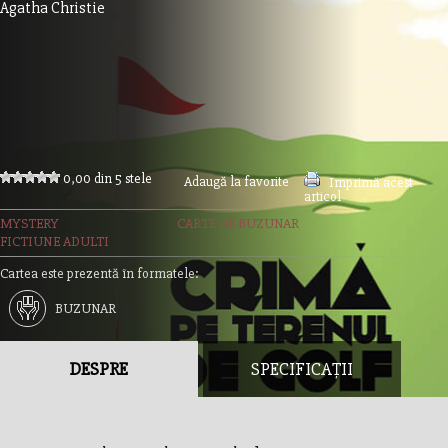
Agatha Christie
0,00 din 5 stele
Adaugă la favorite
Imprimă acest
articol
MYSTERY
CARTE DE BUZUNAR
FICTIUNE ADULTI
Cartea este prezentă în formatele:
BUZUNAR
DESPRE
SPECIFICAȚII