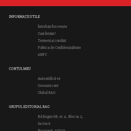
INFORMAȚII UTILE
Întrebări frecvente
Cum livrăm?
Termeni și condiții
Politica de Confidențialitate
ANPC
CONTUL MEU
Autentifică-te
Creează cont
Clubul RAO
GRUPUL EDITORIAL RAO
Bd.Regiei 6B, et. 4 , Bloc nr. 2,
Sector 6
București, 013233