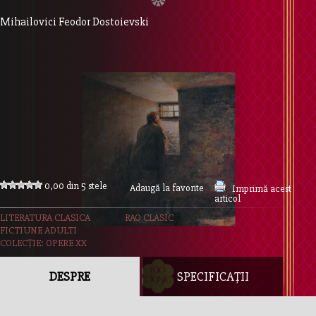
Mihailovici Feodor Dostoievski
0,00 din 5 stele
Adaugă la favorite
Imprimă acest
articol
LITERATURA CLASICA
RAO CLASIC
FICTIUNE ADULTI
COLECȚIE: OPERE XX
DESPRE
SPECIFICAȚII