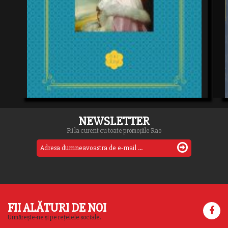
NEWSLETTER
Fii la curent cu toate promoțiile Rao
FII ALĂTURI DE NOI
Urmărește-ne și pe rețelele sociale.