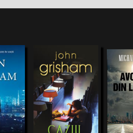
LERSebastian
Povestea veridică şi palpitantă a unei
Michael Connell
ilalți. Biroul
studente care descoperă mobilulşi autorul
thriller juridi
u bar, frigider
moral al unei crime duble de care sunt
un avocat cinic