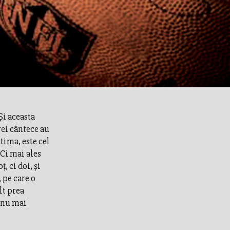
Şi aceasta
rei cântece au
tima, este cel
 Ci mai ales
, ci doi, şi
 pe care o
lt prea
a nu mai