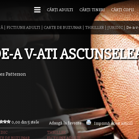
CĂRȚI ADULTI
CĂRȚI TINERI
CĂRȚI COPII
NĂ
|
FICTIUNE ADULTI
|
CARTE DE BUZUNAR
|
THRILLER
|
JURIDIC
|
De-a v-
E-A V-ATI ASCUNSELE
es Patterson
0,00 din 5 stele
Adaugă la favorite
Imprimă acest articol
IDIC
THRILLER
TE DE BUZUNAR
FICTIUNE ADULTI