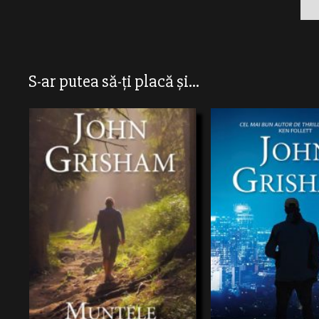
S-ar putea să-ți placă și...
În viaţa Samanthei kofer nu era loc de
1 NEW YORK TIMES BESTSEL
surprize. Fiică de avocaţi,beneficiind de
Rudd nu e un avocat ca toți ce
cea mai bună educaţie oferită de instituţii
său este într-odubiță dotată c