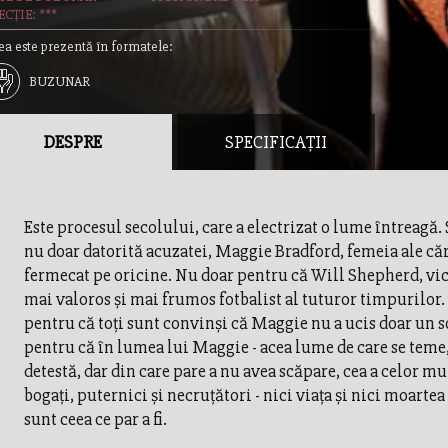
CȚIE: ***
ea este prezentă în formatele:
BUZUNAR
DESPRE
SPECIFICAȚII
Este procesul secolului, care a electrizat o lume întreagă. 
nu doar datorită acuzatei, Maggie Bradford, femeia ale că
fermecat pe oricine. Nu doar pentru că Will Shepherd, vic
mai valoros şi mai frumos fotbalist al tuturor timpurilor.
pentru că toţi sunt convinşi că Maggie nu a ucis doar un soţ
pentru că în lumea lui Maggie - acea lume de care se teme,
detestă, dar din care pare a nu avea scăpare, cea a celor mu
bogaţi, puternici şi necruţători - nici viaţa şi nici moarte
sunt ceea ce par a fi.