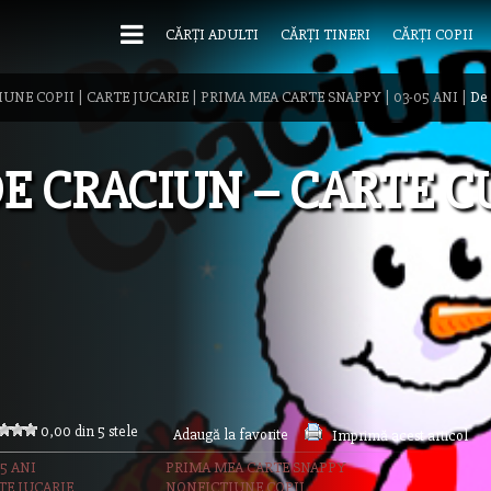
CĂRȚI ADULTI
CĂRȚI TINERI
CĂRȚI COPII
IUNE COPII
|
CARTE JUCARIE
|
PRIMA MEA CARTE SNAPPY
|
03-05 ANI
|
De 
E CRACIUN – CARTE C
0,00 din 5 stele
Adaugă la favorite
Imprimă acest articol
5 ANI
PRIMA MEA CARTE SNAPPY
TE JUCARIE
NONFICTIUNE COPII