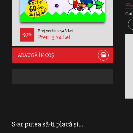
COLE
Cart
Preț vechi: 27,48 Lei
50
%
Preț: 13,74 Lei
ADAUGĂ ÎN COȘ
S-ar putea să-ți placă și...