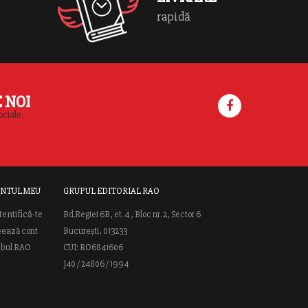
rapidă
E NOI
ociale.
NTUL MEU
GRUPUL EDITORIAL RAO
tentifică-te
Bd.Regiei 6B, et. 4 , Bloc nr. 2, Sector 6
eează cont
București, 013233
ubul RAO
CUI: RO6841606
J40 / 24806 / 1994