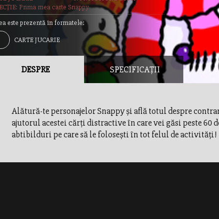
CȚIE: Prima mea carte Snappy
ea este prezentă în formatele:
CARTE JUCARIE
DESPRE
SPECIFICAȚII
Alătură-te personajelor Snappy şi află totul despre contrar
ajutorul acestei cărţi distractive în care vei găsi peste 60 d
abtibilduri pe care să le foloseşti în tot felul de activităţi!