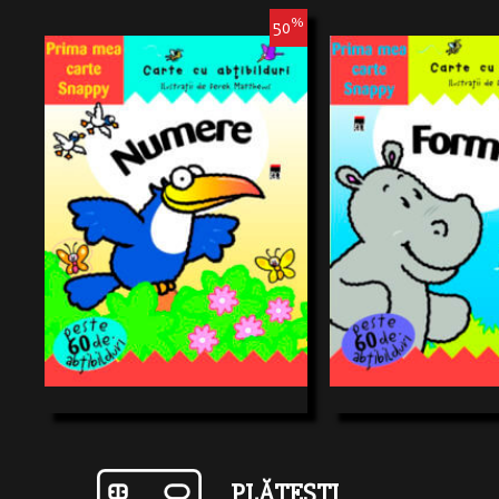
%
50
Alătură-te personajelor Snappy şi află totul
Alătură-te personajelor Snapp
despre contrarii, cuajutorul acestei cărţi
despre contrarii, cuajutorul a
distractive în care vei găsi peste 60
distractive în care vei găsi p
deabtibilduri pe care să le foloseşti în tot
deabtibilduri pe care să le fol
***
***
felul de activităţi!
felul de activităţi!
13,74 RON
13,74 RON
03-05 ANI
03-0
PLĂTEȘTI