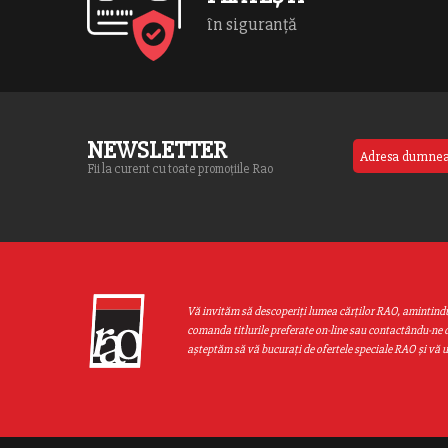
în siguranță
NEWSLETTER
Fii la curent cu toate promoțiile Rao
Vă invităm să descoperiţi lumea cărţilor RAO, amintind
comanda titlurile preferate on-line sau contactându-ne d
aşteptăm să vă bucuraţi de ofertele speciale RAO şi vă 