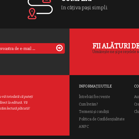
în câțiva pași simpli
FII ALĂTURI D
Urmărește-ne și pe rețelele s
INFORMAȚII UTILE
CO
Au
u-vă totodată că puteţi
Întrebări frecvente
irect la editură. Vă
Cum livrăm?
Cr
urăm lectură plăcută!
Termeni și condiții
Cl
Politica de Confidențialitate
ANPC