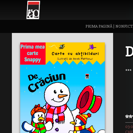
PRIMA PAGINĂ
|
NONFICT
D
***
03-0
CAR