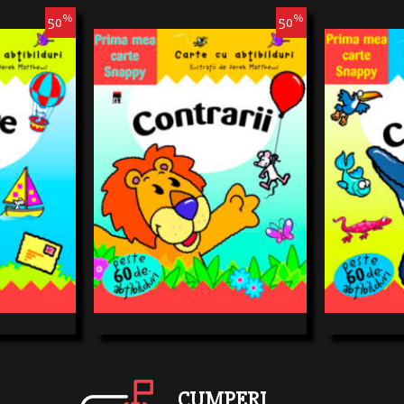
%
%
50
50
y şi află totul
Alătură-te personajelor Snappy şi află totul
Alătură-te pers
cestei cărţi
despre contrarii, cuajutorul acestei cărţi
despre contrarii
este 60
distractive în care vei găsi peste 60
distractive în c
oseşti în tot
deabtibilduri pe care să le foloseşti în tot
deabtibilduri pe
***
felul de activităţi!
felul de activită
13,74 RON
13,74 RON
5 ANI
03-05 ANI
CUMPERI