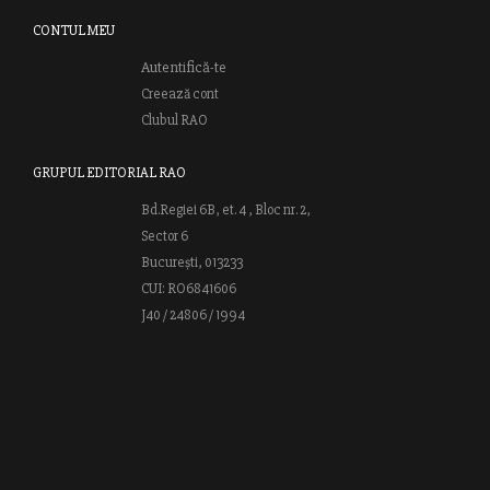
CONTUL MEU
Autentifică-te
Creează cont
Clubul RAO
GRUPUL EDITORIAL RAO
Bd.Regiei 6B, et. 4 , Bloc nr. 2,
Sector 6
București, 013233
CUI: RO6841606
J40 / 24806 / 1994
Vă invităm să descoperiţi lumea cărţilor RAO, amintindu-vă totodată
că puteţi comanda titlurile preferate on-line sau contactându-ne direct
la editură. Vă aşteptăm să vă bucuraţi de ofertele speciale RAO şi vă
urăm lectură plăcută!