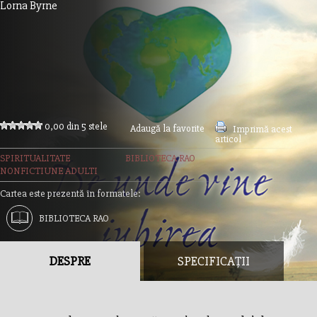
Lorna Byrne
0,00 din 5 stele
Adaugă la favorite
Imprimă acest
articol
SPIRITUALITATE
BIBLIOTECA RAO
NONFICTIUNE ADULTI
Cartea este prezentă în formatele:
BIBLIOTECA RAO
DESPRE
SPECIFICAȚII