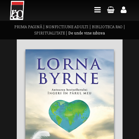
PRIMA PAGINĂ
|
NONFICTIUNE ADULTI
|
BIBLIOTECA RAO
|
SPIRITUALITATE
|
De unde vine iubirea