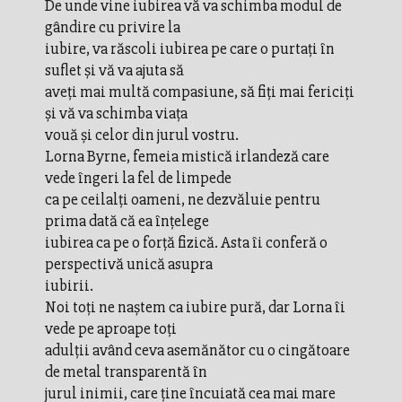
De unde vine iubirea vă va schimba modul de
gândire cu privire la
iubire, va răscoli iubirea pe care o purtaţi în
suflet şi vă va ajuta să
aveţi mai multă compasiune, să fiţi mai fericiţi
şi vă va schimba viaţa
vouă şi celor din jurul vostru.
Lorna Byrne, femeia mistică irlandeză care
vede îngeri la fel de limpede
ca pe ceilalţi oameni, ne dezvăluie pentru
prima dată că ea înţelege
iubirea ca pe o forţă fizică. Asta îi conferă o
perspectivă unică asupra
iubirii.
Noi toţi ne naştem ca iubire pură, dar Lorna îi
vede pe aproape toţi
adulţii având ceva asemănător cu o cingătoare
de metal transparentă în
jurul inimii, care ţine încuiată cea mai mare