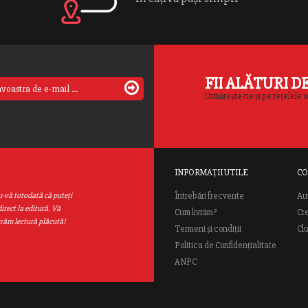
FII ALĂTURI D
Urmărește-ne și pe rețelele s
INFORMAȚII UTILE
CO
Au
u-vă totodată că puteţi
Întrebări frecvente
irect la editură. Vă
Cum livrăm?
Cr
urăm lectură plăcută!
Termeni și condiții
Cl
Politica de Confidențialitate
ANPC
ial Rao.ro