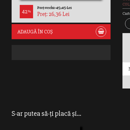
COL
Preț vechi: 45,45 Lei
42
%
Preț: 26,36 Lei
Cart
ADAUGĂ ÎN COȘ
GEN
S-ar putea să-ți placă și...