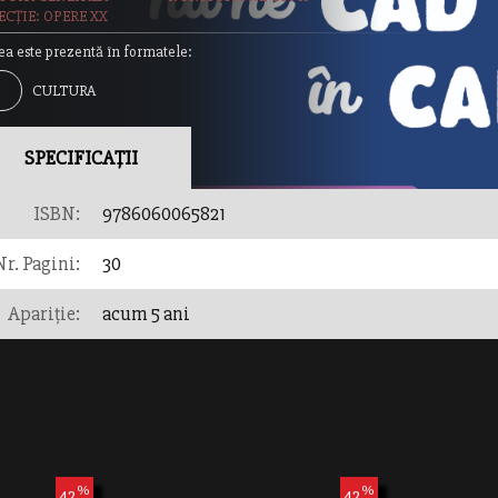
ECȚIE: OPERE XX
ea este prezentă în formatele:
CULTURA
ERALA
SPECIFICAȚII
ISBN:
9786060065821
Nr. Pagini:
30
Apariție:
acum 5 ani
%
%
42
42