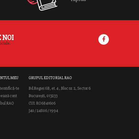
E NOI
ociale.
NTUL MEU
GRUPUL EDITORIAL RAO
tentifică-te
Bd.Regiei 6B, et. 4 , Bloc nr. 2, Sector 6
eează cont
București, 013233
ubul RAO
CUI: RO6841606
J40 / 24806 / 1994