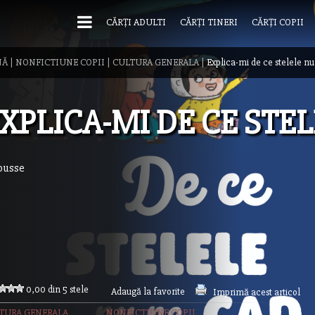
CĂRȚI ADULTI
CĂRȚI TINERI
CĂRȚI COPII
NĂ
|
NONFICTIUNE COPII
|
CULTURA GENERALA
|
Explica-mi de ce stelele nu
XPLICA-MI DE CE STEL
ousse
0,00 din 5 stele
Adaugă la favorite
Imprimă acest articol
TURA GENERALA
NONFICTIUNE COPII