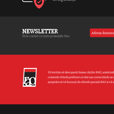
NEWSLETTER
Fii la curent cu toate promoțiile Rao
Vă invităm să descoperiţi lumea cărţilor RAO, amintind
comanda titlurile preferate on-line sau contactându-ne d
aşteptăm să vă bucuraţi de ofertele speciale RAO şi vă 
Web design by
End Soft Design
| Copyright © 2016 - 2026 Grupul Editor