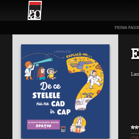
PRIMA PAGI
E
Lar
CUL