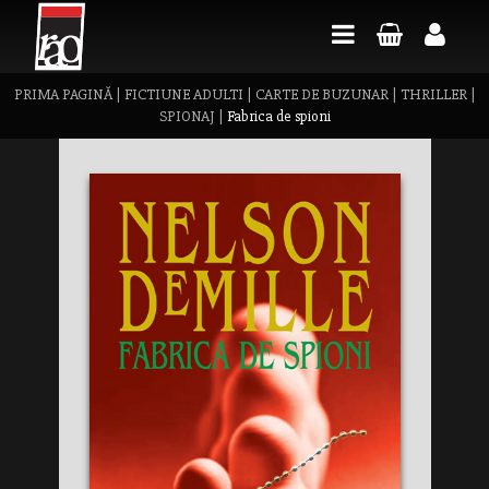
PRIMA PAGINĂ
|
FICTIUNE ADULTI
|
CARTE DE BUZUNAR
|
THRILLER
|
SPIONAJ
|
Fabrica de spioni