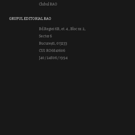
Clubul RAO
GRUPUL EDITORIAL RAO
Bd.Regiei 6B, et. 4 , Bloc nr. 2,
Sector 6
București, 013233
CUI: RO6841606
J40 / 24806 / 1994
Vă invităm să descoperiţi lumea cărţilor RAO, amintindu-vă totodată
că puteţi comanda titlurile preferate on-line sau contactându-ne direct
la editură. Vă aşteptăm să vă bucuraţi de ofertele speciale RAO şi vă
urăm lectură plăcută!
Web design by
End Soft Design
| Copyright © 2016 - 2026 Grupul
Editorial Rao.ro