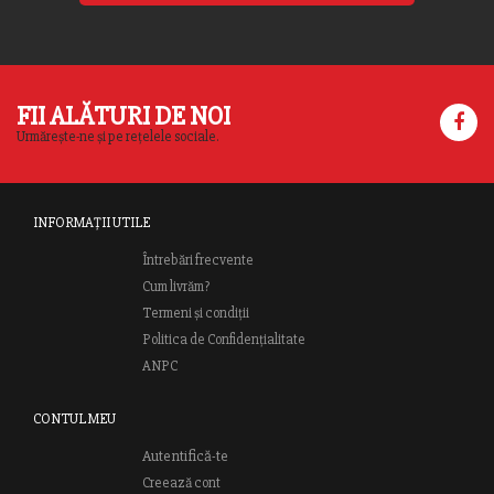
FII ALĂTURI DE NOI
Urmărește-ne și pe rețelele sociale.
INFORMAȚII UTILE
Întrebări frecvente
Cum livrăm?
Termeni și condiții
Politica de Confidențialitate
ANPC
CONTUL MEU
Autentifică-te
Creează cont