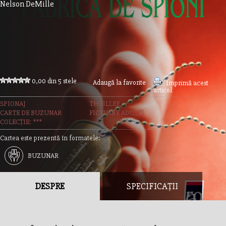
Nelson DeMille
0,00 din 5 stele
Adaugă la favorite
Imprimă acest
articol
SPIONAJ
THRILLER
CARTE DE BUZUNAR
FICTIUNE ADULTI
COLECȚIE: ***
Cartea este prezentă în formatele:
BUZUNAR
DESPRE
SPECIFICAȚII