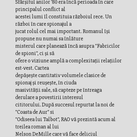
Sfârşitul anilor '80 era încă perioada în care
principalul conflict al
acestei lumi îl constituia războiul rece. Un
război în care spionajul a
jucat rolul cel mai important. Romanul îşi
propune nu numai sa înlăture
misterul care planează încă asupra "Fabricilor
de spioni", ci şi să
ofere o viziune amplă a complexitaţii relaţiilor
est-vest. Cartea
depăşeşte cantitativ volumele clasice de
spionaj şi reuşeşte, în ciuda
masivităţii sale, să capteze pe întreaga
derulare a povestirii interesul
cititorului. După succesul repurtat la noi de
"Coasta de Aur" si
"Odiseea lui Talbot", RAO vă prezintă acum al
treilea roman al lui
Nelson DeMille care vă face deliciul