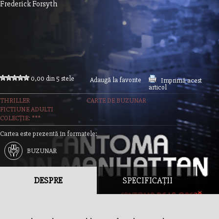
Frederick Forsyth
0,00 din 5 stele
Adaugă la favorite
Imprimă acest
articol
THRILLER
CARTE DE BUZUNAR
FICTIUNE ADULTI
COLECȚIE: ***
Cartea este prezentă în formatele:
BUZUNAR
DESPRE
SPECIFICAȚII