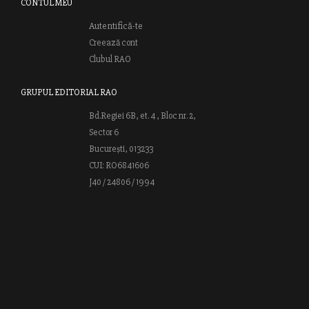
CONTUL MEU
Autentifică-te
Creează cont
Clubul RAO
GRUPUL EDITORIAL RAO
Bd.Regiei 6B, et. 4 , Bloc nr. 2,
Sector 6
București, 013233
CUI: RO6841606
J40 / 24806 / 1994
Vă invităm să descoperiţi lumea cărţilor RAO, amintindu-vă totodată
că puteţi comanda titlurile preferate on-line sau contactându-ne direct
la editură. Vă aşteptăm să vă bucuraţi de ofertele speciale RAO şi vă
urăm lectură plăcută!