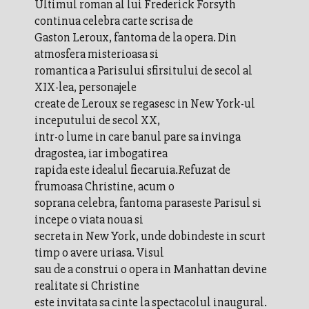
Ultimul roman al lui Frederick Forsyth
continua celebra carte scrisa de
Gaston Leroux, fantoma de la opera. Din
atmosfera misterioasa si
romantica a Parisului sfirsitului de secol al
XIX-lea, personajele
create de Leroux se regasesc in New York-ul
inceputului de secol XX,
intr-o lume in care banul pare sa invinga
dragostea, iar imbogatirea
rapida este idealul fiecaruia.Refuzat de
frumoasa Christine, acum o
soprana celebra, fantoma paraseste Parisul si
incepe o viata noua si
secreta in New York, unde dobindeste in scurt
timp o avere uriasa. Visul
sau de a construi o opera in Manhattan devine
realitate si Christine
este invitata sa cinte la spectacolul inaugural.