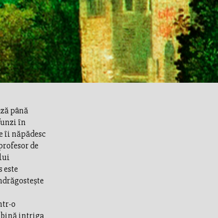
ază până
funzi în
e îi năpădesc
profesor de
lui
s este
îndrăgosteşte
ntr-o
mbină intriga