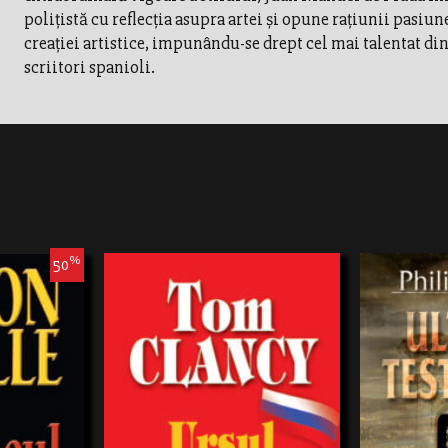
poliţistă cu reflecţia asupra artei şi opune raţiunii pasiu
creaţiei artistice, impunându-se drept cel mai talentat din
scriitori spanioli.
%
50