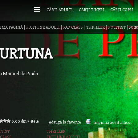
CĂRȚI ADULTI
CĂRȚI TINERI
CĂRȚI COPII
IMA PAGINĂ
|
FICTIUNE ADULTI
|
RAO CLASS
|
THRILLER
|
POLITIST
|
Furt
FURTUNA
n Manuel de Prada
0,00 din 5 stele
Adaugă la favorite
Imprimă acest articol
ITIST
THRILLER
 CLASS
FICTIUNE ADULTI