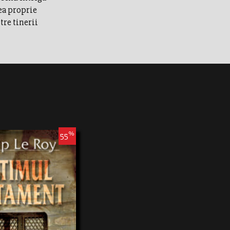
nea proprie
tre tinerii
%
55