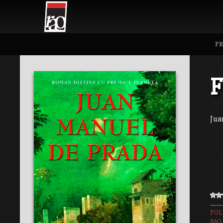
PR
Jua
POL
RAO