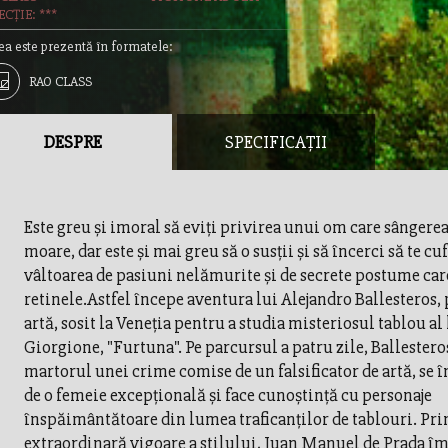
CȚIE: ***
ea este prezentă în formatele:
RAO CLASS
DESPRE
SPECIFICAȚII
Este greu şi imoral să eviţi privirea unui om care sângere
moare, dar este şi mai greu să o susţii şi să încerci să te cu
vâltoarea de pasiuni nelămurite şi de secrete postume car
retinele.Astfel începe aventura lui Alejandro Ballesteros, 
artă, sosit la Veneţia pentru a studia misteriosul tablou al 
Giorgione, "Furtuna". Pe parcursul a patru zile, Ballestero
martorul unei crime comise de un falsificator de artă, se 
de o femeie excepţională şi face cunoştinţă cu personaje
înspăimântătoare din lumea traficanţilor de tablouri. Pri
extraordinară vigoare a stilului, Juan Manuel de Prada î