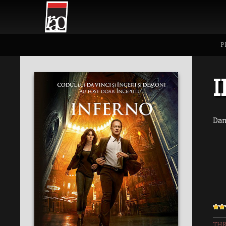
P
Dan
THR