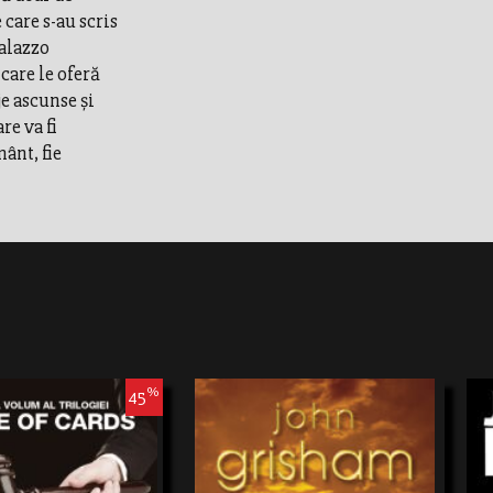
care s-au scris
Palazzo
care le oferă
je ascunse şi
re va fi
ânt, fie
%
45