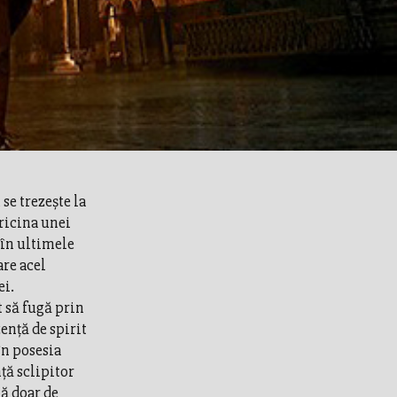
se trezeşte la
pricina unei
 în ultimele
are acel
ei.
 să fugă prin
enţă de spirit
în posesia
ţă sclipitor
tă doar de