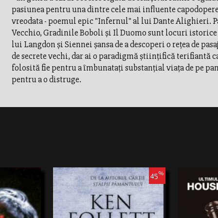
pasiunea pentru una dintre cele mai influente capodopere 
vreodata - poemul epic "Infernul" al lui Dante Alighieri. 
Vecchio, Gradinile Boboli şi Il Duomo sunt locuri istorice 
lui Langdon şi Siennei şansa de a descoperi o reţea de pasa
de secrete vechi, dar ai o paradigmă ştiinţifică terifiantă ca
folosită fie pentru a îmbunataţi substanţial viaţa de pe pam
pentru a o distruge.
%
45