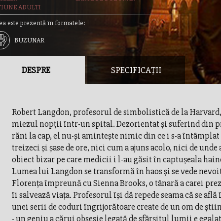
TIUNE ADULTI
ea este prezentă în formatele:
BUZUNAR
DESPRE
SPECIFICAȚII
Robert Langdon, profesorul de simbolistică de la Harvard, 
miezul nopţii într-un spital. Dezorientat şi suferind din 
răni la cap, el nu-şi aminteşte nimic din ce i s-a întâmplat
treizeci şi şase de ore, nici cum a ajuns acolo, nici de unde 
obiect bizar pe care medicii i l-au găsit în captuşeala hain
Lumea lui Langdon se transformă în haos şi se vede nevoit
Florenţa împreună cu Sienna Brooks, o tânară a carei prez
îi salvează viaţa. Profesorul îşi dă repede seama că se află 
unei serii de coduri îngrijorătoare create de un om de ştiin
- un geniu a cărui obsesie legată de sfârşitul lumii e egala