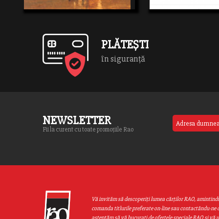
PLĂTEȘTI
în siguranță
NEWSLETTER
Fii la curent cu toate promoțiile Rao
Vă invităm să descoperiţi lumea cărţilor RAO, amintind
comanda titlurile preferate on-line sau contactându-ne d
aşteptăm să vă bucuraţi de ofertele speciale RAO şi vă 