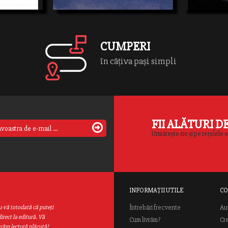
şi trei nopţi în ultimul locaş alfratelui […]
vieţile pentru 
CUMPERI
în câțiva pași simpli
FII ALĂTURI D
Urmărește-ne și pe rețelele s
INFORMAȚII UTILE
CO
Au
u-vă totodată că puteţi
Întrebări frecvente
irect la editură. Vă
Cum livrăm?
Cr
urăm lectură plăcută!