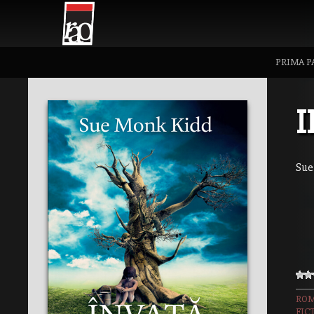
PRIMA P
I
Sue
ROM
FIC