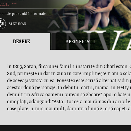
CȚIE: ***
ea este prezentă în formatele:
BUZUNAR
DESPRE
SPECIFICAȚII
În 1803, Sarah, fiica unei familii înstărite din Charleston,
Sud, primeşte în dar în ziua în care împlineşte 11 ani o scl
de aceeaşi vârstă cu ea. Povestea este scrisă alternativ din
acestor două personaje. În debutul cărţii, mama lui Hetty 
demult "în Africa oamenii puteau să zboare", apoi o bate u
omoplaţi, adăugând: "Asta-i tot ce-a mai rămas din aripile 
oase plate, nimic mai mult, dar într-o bună zi o să capeţi al