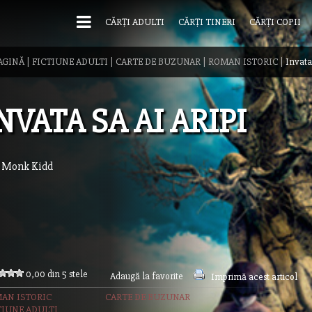
CĂRȚI ADULTI
CĂRȚI TINERI
CĂRȚI COPII
AGINĂ
|
FICTIUNE ADULTI
|
CARTE DE BUZUNAR
|
ROMAN ISTORIC
|
Invata 
NVATA SA AI ARIPI
 Monk Kidd
0,00 din 5 stele
Adaugă la favorite
Imprimă acest articol
AN ISTORIC
CARTE DE BUZUNAR
TIUNE ADULTI