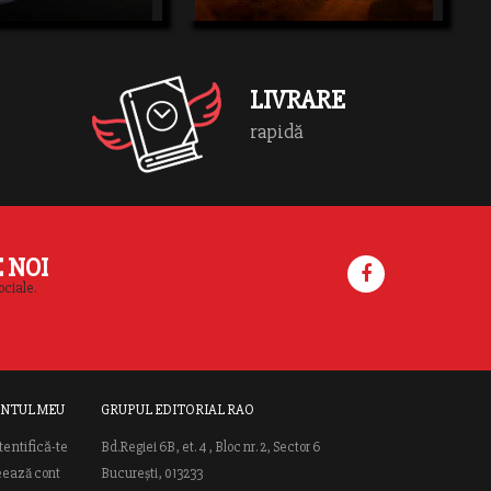
ISTORIC
căutareasuccesului, […]
totdeauna.
LIVRARE
rapidă
E NOI
ociale.
NTUL MEU
GRUPUL EDITORIAL RAO
tentifică-te
Bd.Regiei 6B, et. 4 , Bloc nr. 2, Sector 6
eează cont
București, 013233